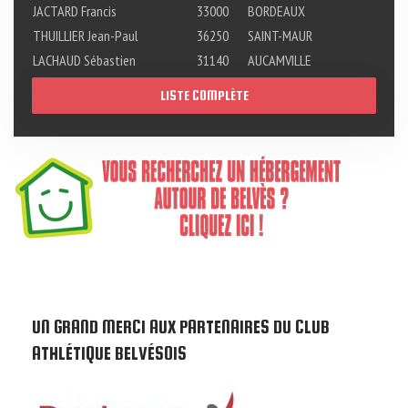
JACTARD Francis
33000
BORDEAUX
THUILLIER Jean-Paul
36250
SAINT-MAUR
LACHAUD Sébastien
31140
AUCAMVILLE
LISTE COMPLÈTE
UN GRAND MERCI AUX PARTENAIRES DU CLUB
ATHLÉTIQUE BELVÉSOIS