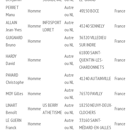
PERRET
Autre
Homme
49150 BOCE
France
Manu
ou NL
ALLAIN
INFOSPORT
Autre
Homme
45240 SENNELY
France
Jean-Yves
LOIRET
ou NL
GUIGNARD
Autre
36320 VILLEDIEU
Homme
France
Bruno
ou NL
SUR INDRE
61800 SAINT-
HARDY
Autre
Homme
QUENTIN-LES-
France
David
ou NL
CHARDONNETS
PAVARD
Autre
Homme
41240 AUTAINVILLE
France
Christophe
ou NL
Autre
MOY Gilles
Homme
76570 PAVILLY
France
ou NL
LINART
US BERRY
Autre
18250 NEUVY-DEUX-
Homme
France
Benoît
ATHETISME
ou NL
CLOCHERS
LE GUERN
Autre
33160 SAINT-
Homme
France
Franck
ou NL
MÉDARD-EN-JALLES