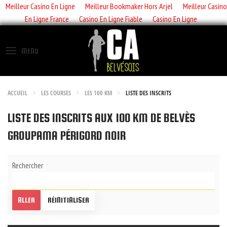
Meilleur Casino En Ligne
Meilleur Bookmaker Hors Arjel
Meilleur Casino
En Ligne France
Casino En Ligne Fiable
Casino En Ligne
MENU
ACCUEIL
LES COURSES
LES 100 KM
LISTE DES INSCRITS
LISTE DES INSCRITS AUX 100 KM DE BELVÈS
GROUPAMA PÉRIGORD NOIR
Rechercher
ALLER
RÉINITIALISER