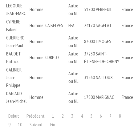
LEGOUGE
Autre
Homme
51700 VERNEUIL
France
JEAN-MARC
ou NL
CYPIERE
Homme
CA BELVES
FFA
24170 SAGELAT
France
Fabien
GUERRERO
Autre
Homme
87000 LIMOGES
France
Jean-Paul
ou NL
BAUDET
Autre
37230 SAINT-
Homme
CDRP 37
France
Patrick
ou NL
ÉTIENNE-DE-CHIGNY
GALINIER
Autre
Jean-
Homme
31560 NAILLOUX
France
ou NL
Philippe
DANIAUD
Autre
Homme
17800 MARIGNAC
France
Jean-Michel
ou NL
Début
Précédent
1
2
3
4
5
6
7
8
9
10
Suivant
Fin