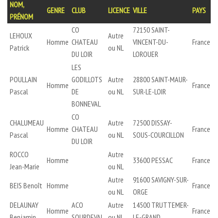
NOM,
GENRE
CLUB
LICENCE
VILLE
PAYS
PRÉNOM
CO
72150 SAINT-
LEHOUX
Autre
Homme
CHATEAU
VINCENT-DU-
France
Patrick
ou NL
DU LOIR
LOROUER
LES
POULLAIN
GODILLOTS
Autre
28800 SAINT-MAUR-
Homme
France
Pascal
DE
ou NL
SUR-LE-LOIR
BONNEVAL
CO
CHALUMEAU
Autre
72500 DISSAY-
Homme
CHATEAU
France
Pascal
ou NL
SOUS-COURCILLON
DU LOIR
ROCCO
Autre
Homme
33600 PESSAC
France
Jean-Marie
ou NL
Autre
91600 SAVIGNY-SUR-
BEIS Benoît
Homme
France
ou NL
ORGE
DELAUNAY
ACO
Autre
14500 TRUTTEMER-
Homme
France
Benjamin
SOURDEVAL
ou NL
LE-GRAND