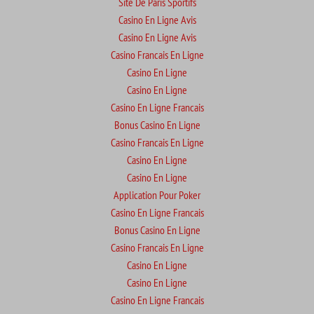
Site De Paris Sportifs
Casino En Ligne Avis
Casino En Ligne Avis
Casino Francais En Ligne
Casino En Ligne
Casino En Ligne
Casino En Ligne Francais
Bonus Casino En Ligne
Casino Francais En Ligne
Casino En Ligne
Casino En Ligne
Application Pour Poker
Casino En Ligne Francais
Bonus Casino En Ligne
Casino Francais En Ligne
Casino En Ligne
Casino En Ligne
Casino En Ligne Francais