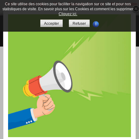
Meilleur Casino En Ligne
Meilleur Bookmaker Hors Arjel
Meilleur Casino
Ce site utilise des cookies pour faciliter la navigation sur ce site et pour nos
statistiques de visite. En savoir plus sur les Cookies et comment les supprimer
En Ligne France
Casino En Ligne Fiable
Casino En Ligne
Cliquez ici.
Accepter
Refuser
MENU
ACCUEIL
MEDIAS
ARCHIVES PHOTOS
2013
PHOTOS 2013