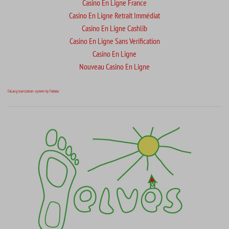
Casino En Ligne France
Casino En Ligne Retrait Immédiat
Casino En Ligne Cashlib
Casino En Ligne Sans Verification
Casino En Ligne
Nouveau Casino En Ligne
FaLang translation system by Faboba