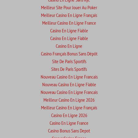
Meilleur Site Pour Jouer Au Poker
Meilleur Casino En Ligne Français
Meilleur Casino En Ligne France
Casino En Ligne Fiable
Casino En Ligne Fiable
Casino En Ligne
Casino Français Bonus Sans Dépôt
Site De Paris Sportifs
Sites De Paris Sportifs
Nouveau Casino En Ligne Francais
Nouveau Casino En Ligne Fiable
Nouveau Casino En Ligne Francais
Meilleur Casino En Ligne 2026
Meilleur Casino En Ligne Français
Casino En Ligne 2026
Casino En Ligne France
Casino Bonus Sans Depot