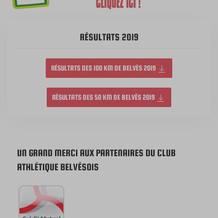
RÉSULTATS 2019
RÉSULTATS DES 100 KM DE BELVÈS 2019
RÉSULTATS DES 50 KM DE BELVÈS 2019
UN GRAND MERCI AUX PARTENAIRES DU CLUB
ATHLÉTIQUE BELVÉSOIS