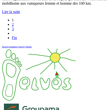
mobilhome aux vainqueurs femme et homme des 100 km.
Lire la suite
1
2
3
Fin
FaLang translation system by Faboba