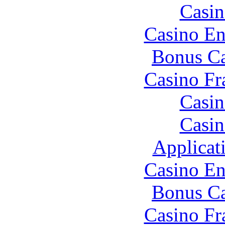
Casin
Casino En
Bonus Ca
Casino Fr
Casin
Casin
Applicat
Casino En
Bonus Ca
Casino Fr