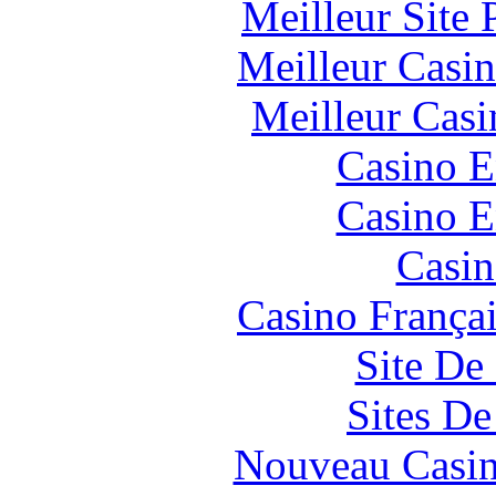
Meilleur Site
Meilleur Casi
Meilleur Casi
Casino E
Casino E
Casin
Casino França
Site De 
Sites De
Nouveau Casin