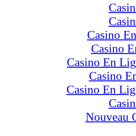
Casin
Casin
Casino En
Casino E
Casino En Lig
Casino En
Casino En Lig
Casin
Nouveau C