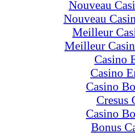
Nouveau Casi
Nouveau Casin
Meilleur Cas
Meilleur Casi
Casino 
Casino E
Casino Bo
Cresus 
Casino Bo
Bonus Ca