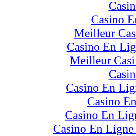
Casin
Casino E
Meilleur Cas
Casino En Lig
Meilleur Cas
Casin
Casino En Lig
Casino En
Casino En Lign
Casino En Ligne 