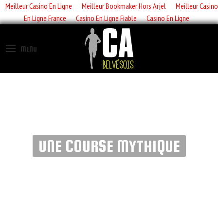
Meilleur Casino En Ligne
Meilleur Bookmaker Hors Arjel
Meilleur Casino
En Ligne France
Casino En Ligne Fiable
Casino En Ligne
MENU
UNE COURSE MYTHIQUE
Une course mythique
Les 100 km de Belvès
Dans la vallée de la Dordogne
au pied des châteaux
et des bastides