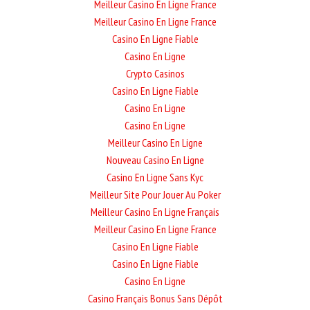
Meilleur Casino En Ligne France
Meilleur Casino En Ligne France
Casino En Ligne Fiable
Casino En Ligne
Crypto Casinos
Casino En Ligne Fiable
Casino En Ligne
Casino En Ligne
Meilleur Casino En Ligne
Nouveau Casino En Ligne
Casino En Ligne Sans Kyc
Meilleur Site Pour Jouer Au Poker
Meilleur Casino En Ligne Français
Meilleur Casino En Ligne France
Casino En Ligne Fiable
Casino En Ligne Fiable
Casino En Ligne
Casino Français Bonus Sans Dépôt