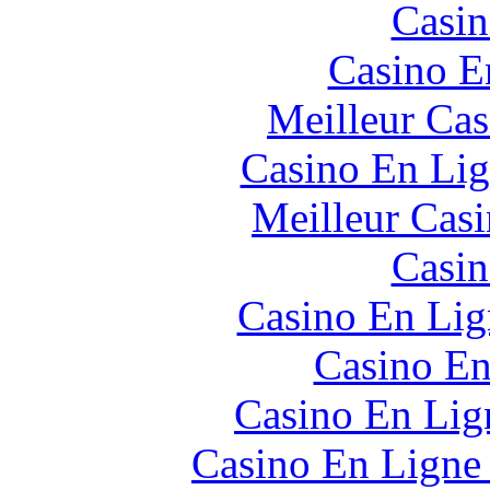
Casin
Casino E
Meilleur Cas
Casino En Lig
Meilleur Cas
Casin
Casino En Lig
Casino En
Casino En Lign
Casino En Ligne 