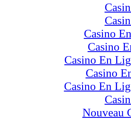
Casin
Casin
Casino En
Casino E
Casino En Lig
Casino En
Casino En Lig
Casin
Nouveau C