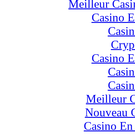
Meilleur Casi
Casino E
Casin
Cryp
Casino E
Casin
Casin
Meilleur 
Nouveau C
Casino En