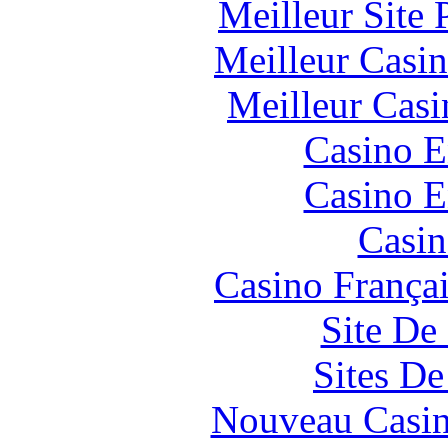
Meilleur Site
Meilleur Casi
Meilleur Casi
Casino E
Casino E
Casin
Casino França
Site De 
Sites De
Nouveau Casin