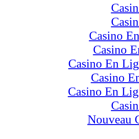
Casin
Casin
Casino En
Casino E
Casino En Lig
Casino En
Casino En Lig
Casin
Nouveau C