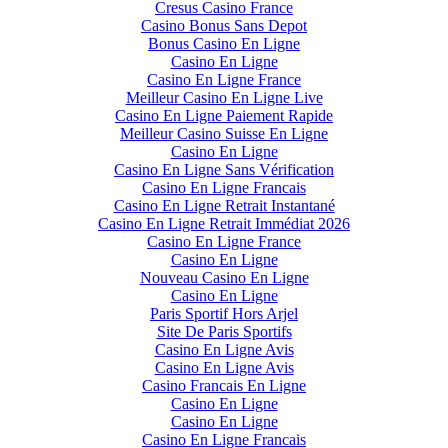
Cresus Casino France
Casino Bonus Sans Depot
Bonus Casino En Ligne
Casino En Ligne
Casino En Ligne France
Meilleur Casino En Ligne Live
Casino En Ligne Paiement Rapide
Meilleur Casino Suisse En Ligne
Casino En Ligne
Casino En Ligne Sans Vérification
Casino En Ligne Francais
Casino En Ligne Retrait Instantané
Casino En Ligne Retrait Immédiat 2026
Casino En Ligne France
Casino En Ligne
Nouveau Casino En Ligne
Casino En Ligne
Paris Sportif Hors Arjel
Site De Paris Sportifs
Casino En Ligne Avis
Casino En Ligne Avis
Casino Francais En Ligne
Casino En Ligne
Casino En Ligne
Casino En Ligne Francais