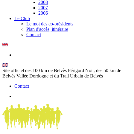
2008
2007
2006
Le Club
Le mot des co-présidents
Plan d'accès, itinéraire
Contact
Site officiel des 100 km de Belvès Périgord Noir, des 50 km de
Belvès Vallée Dordogne et du Trail Urbain de Belvès
Contact