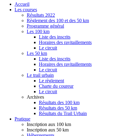
Accueil
Les courses
Résultats 2022
Règlement des 100 et des 50 km
Programme général
Les 100 km
Liste des inscrits
Horaires des ravitaillements
Le circuit
Les 50 km
Liste des inscrits
Horaires des ravitaillements
Le circuit
Le trail urbain
Le règlement
Charte du coureur
Le circuit
Archives
Résultats des 100 km
Résultats des 50 km
Résultats du Trail Urbain
Pratique
Inscription aux 100 km
Inscription aux 50 km
Hébergements