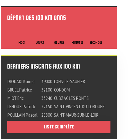
DÉPART DES 100 KM DANS
MOIS
JOURS
HEURES
MINUTES
SECONDES
DERNIERS INSCRITS AUX 100 KM
DJOUADI Kamel
39000
LONS-LE-SAUNIER
BRUEL Patrice
32100
CONDOM
MIOT Eric
33240
CUBZAC LES PONTS
LEHOUX Patrick
72150
SAINT-VINCENT-DU-LOROUER
POULLAIN Pascal
28800
SAINT-MAUR-SUR-LE-LOIR
LISTE COMPLÈTE