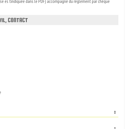
dresse es tindiquée dans le PDF) accompagné du règlement par chèque
VIL, CONTACT
e