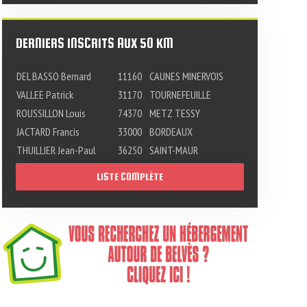
DERNIERS INSCRITS AUX 50 KM
DEL BASSO Bernard
11160
CAUNES MINERVOIS
VALLEE Patrick
31170
TOURNEFEUILLE
ROUSSILLON Louis
74370
METZ TESSY
JACTARD Francis
33000
BORDEAUX
THUILLIER Jean-Paul
36250
SAINT-MAUR
LISTE COMPLÈTE