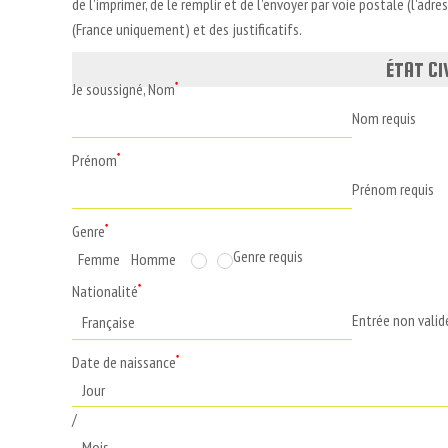
de l'imprimer, de le remplir et de l'envoyer par voie postale (l'a
(France uniquement) et des justificatifs.
ÉTAT CI
Je soussigné, Nom
*
Nom requis
Prénom
*
Prénom requis
Genre
*
Genre requis
Femme
Homme
Nationalité
*
Entrée non valid
Date de naissance
*
/