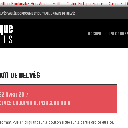
eilleur Bookmaker Hors Arjel
Meilleur Casino En Ligne France
Casino En L
BELVÈS VALLÉE DORDOGNE ET DU TRAIL URBAIN DE BELVÈS
ACCUEIL
LES COURS
 KM DE BELVÈS
22 AVRIL 2017
 BELVÈS GROUPAMA, PÉRIGORD NOIR
 format PDF en cliquant sur le bouton situé sur la partie droite du site,