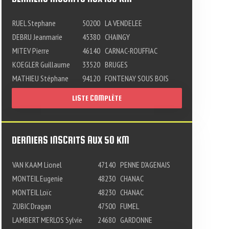
RUEL Stephane
50200
LA VENDELEE
DEBRU Jeanmarie
45380
CHAINGY
MITEV Pierre
46140
CARNAC-ROUFFIAC
KOEGLER Guillaume
33520
BRUGES
MATHIEU Stéphane
94120
FONTENAY SOUS BOIS
LISTE COMPLÈTE
DERNIERS INSCRITS AUX 50 KM
VAN KAAM Lionel
47140
PENNE D'AGENAIS
MONTEIL Eugenie
48230
CHANAC
MONTEIL Loïc
48230
CHANAC
ZUBIC Dragan
47500
FUMEL
LAMBERT MERLOS Sylvie
24680
GARDONNE