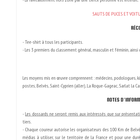
SAUTS DE PUCES ET VOIT
RÉC
- Tee-shirt à tous les participants.
- Les 3 premiers du classement général, masculin et féminin, ains
Les moyens mis en œuvre comprennent : médecins, podologues, kinés
postes, Belvès, Saint-Cyprien (aller), La Roque-Gageac, Sarlat la Ca
NOTES D’INFOR
-
Les dossards ne seront remis aux intéressés que sur présentati
tiers.
- Chaque coureur autorise les organisateurs des 100 Km de Belvès
médias à utiliser, sur le territoire de la France et pour une dur