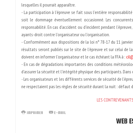
lesquelles il pourrait apparaître.
- La participation à l’épreuve se fait sous l’entière responsabili
soit le dommage éventuellement occasionné. Les concurrents 
responsabilité. En cas d’accident ou d’incident pendant l’épreuve,
ayants-droit contre l’organisateur ou l’organisation.
- Conformément aux dispositions de la loi n° 78-17 du 11 janvier
résultats seront publiés sur le site de l’épreuve et sur celui de la
doivent en informer l’organisateur et le cas échéant la FFA à :
cil
- En cas de dégradations importantes des conditions météorologiq
d’assurer la sécurité et l’intégrité physique des participants. D
- Les organisateurs et les différents services de sécurité de l’
ne respectaient pas les règles de sécurité durant la nuit : défaut d’
LES CONTREVENANTS
IMPRIMER
E-MAIL
WEB E