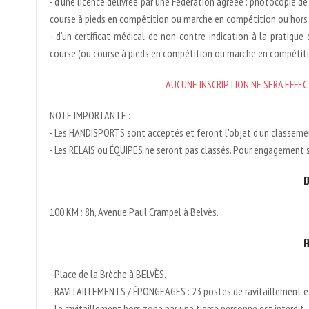
- d’une licence délivrée par une Fédération agréée : photocopie d
course à pieds en compétition ou marche en compétition ou hors
- d’un certificat médical de non contre indication à la pratiqu
course (ou course à pieds en compétition ou marche en compétiti
AUCUNE INSCRIPTION NE SERA EFFE
NOTE IMPORTANTE :
- Les HANDISPORTS sont acceptés et feront l'objet d'un classement
- Les RELAIS ou ÉQUIPES ne seront pas classés. Pour engagement s
100 KM : 8h, Avenue Paul Crampel à Belvès.
A
- Place de la Brèche à BELVÈS.
- RAVITAILLEMENTS / ÉPONGEAGES : 23 postes de ravitaillement et
- Le ravitaillement hors zone par une tierce personne est interdit.