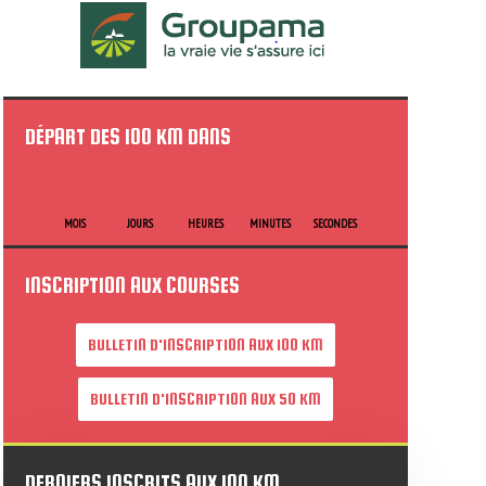
DÉPART DES 100 KM DANS
MOIS
JOURS
HEURES
MINUTES
SECONDES
INSCRIPTION AUX COURSES
BULLETIN D'INSCRIPTION AUX 100 KM
BULLETIN D'INSCRIPTION AUX 50 KM
DERNIERS INSCRITS AUX 100 KM