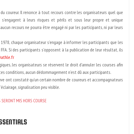
té du coureur. Il renonce à tout recours contre les organisateurs quel que
s’engagent à leurs risques et périls et sous leur propre et unique
 aucun recours ne pourra être engagé ni par les participants, ni par leurs
 1978, chaque organisateur s’engage à informer les participants que les
 FFA. Si des participants s’opposent à la publication de leur résultat, ils
@athle.fr
ues, les organisateurs se réservent le droit d’annuler les courses afin
ans ces conditions, aucun dédommagement n’est dû aux participants.
épreuve ont constaté qu’un certain nombre de coureurs et accompagnateurs
éclairage, signalisation peu visible.
 SERONT MIS HORS COURSE
SSENTIALS