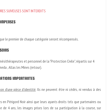
URES SUIVEUSES SONT INTERDITS
OMPENSES
i que le premier de chaque catégorie seront récompensés.
SOINS
ithérapeutes et personnel de la "Protection Civile", répartis sur 4
neda , Allas les Mines (retour).
MATIONS IMPORTANTES
on d’une pièce d’identité
. Ils ne peuvent être ni cédés, ni vendus à des
 en Périgord Noir ainsi que leurs ayants droits tels que partenaires ou
ée de 4 ans, les images prises lors de sa participation à la course, sur