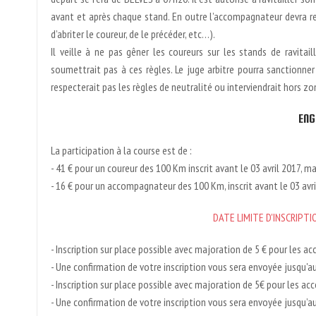
avant et après chaque stand. En outre l’accompagnateur devra res
d’abriter le coureur, de le précéder, etc…).
Il veille à ne pas gêner les coureurs sur les stands de ravita
soumettrait pas à ces règles. Le juge arbitre pourra sanctionn
respecterait pas les règles de neutralité ou interviendrait hors zo
EN
La participation à la course est de :
- 41 € pour un coureur des 100 Km inscrit avant le 03 avril 2017, m
- 16 € pour un accompagnateur des 100 Km, inscrit avant le 03 avri
DATE LIMITE D'INSCRIPTIO
- Inscription sur place possible avec majoration de 5 € pour les 
- Une confirmation de votre inscription vous sera envoyée jusqu'au
- Inscription sur place possible avec majoration de 5€ pour les a
- Une confirmation de votre inscription vous sera envoyée jusqu’au