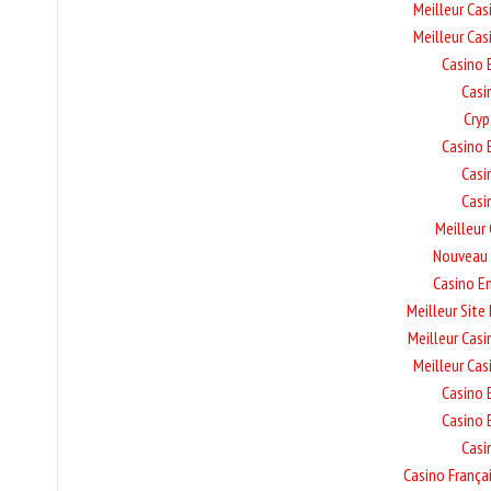
Meilleur Cas
Meilleur Cas
Casino 
Casi
Cryp
Casino 
Casi
Casi
Meilleur
Nouveau 
Casino En
Meilleur Site
Meilleur Casi
Meilleur Cas
Casino 
Casino 
Casi
Casino França