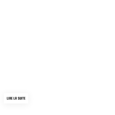
LIRE LA SUITE