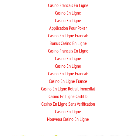
Casino Francais En Ligne
Casino En Ligne
Casino En Ligne
Application Pour Poker
Casino En Ligne Francais
Bonus Casino En Ligne
Casino Francais En Ligne
Casino En Ligne
Casino En Ligne
Casino En Ligne Francais
Casino En Ligne France
Casino En Ligne Retrait Immédiat
Casino En Ligne Cashlib
Casino En Ligne Sans Verification
Casino En Ligne
Nouveau Casino En Ligne