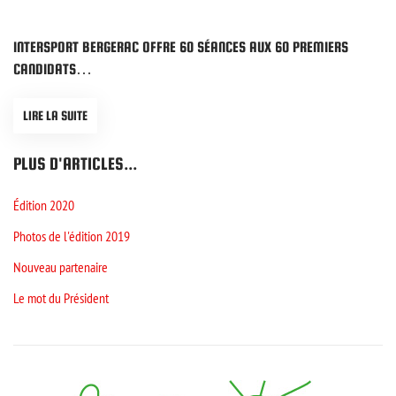
INTERSPORT BERGERAC OFFRE 60 SÉANCES AUX 60 PREMIERS
CANDIDATS…
LIRE LA SUITE
PLUS D'ARTICLES...
Édition 2020
Photos de l'édition 2019
Nouveau partenaire
Le mot du Président