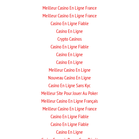
Meilleur Casino En Ligne France
Meilleur Casino En Ligne France
Casino En Ligne Fiable
Casino En Ligne
Crypto Casinos
Casino En Ligne Fiable
Casino En Ligne
Casino En Ligne
Meilleur Casino En Ligne
Nouveau Casino En Ligne
Casino En Ligne Sans Kyc
Meilleur Site Pour Jouer Au Poker
Meilleur Casino En Ligne Français
Meilleur Casino En Ligne France
Casino En Ligne Fiable
Casino En Ligne Fiable
Casino En Ligne