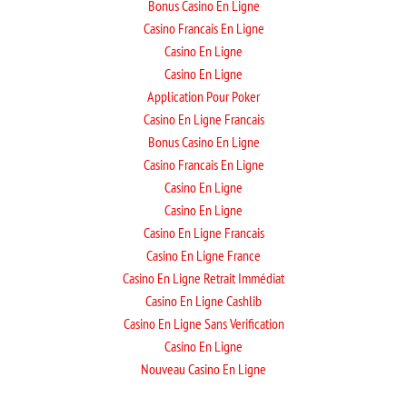
Bonus Casino En Ligne
Casino Francais En Ligne
Casino En Ligne
Casino En Ligne
Application Pour Poker
Casino En Ligne Francais
Bonus Casino En Ligne
Casino Francais En Ligne
Casino En Ligne
Casino En Ligne
Casino En Ligne Francais
Casino En Ligne France
Casino En Ligne Retrait Immédiat
Casino En Ligne Cashlib
Casino En Ligne Sans Verification
Casino En Ligne
Nouveau Casino En Ligne