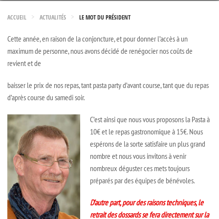
ACCUEIL
ACTUALITÉS
LE MOT DU PRÉSIDENT
Cette année, en raison de la conjoncture, et pour donner l’accès à un
maximum de personne, nous avons décidé de renégocier nos coûts de
revient et de
baisser le prix de nos repas, tant pasta party d’avant course, tant que du repas
d’après course du samedi soir.
C’est ainsi que nous vous proposons la Pasta à
10€ et le repas gastronomique à 15€. Nous
espérons de la sorte satisfaire un plus grand
nombre et nous vous invitons à venir
nombreux déguster ces mets toujours
préparés par des équipes de bénévoles.
D’autre part, pour des raisons techniques, le
retrait des dossards se fera directement sur la