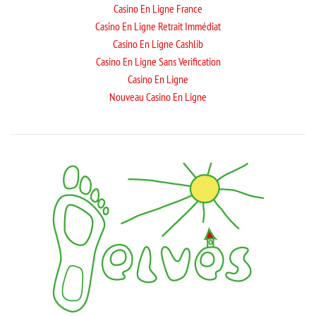
Casino En Ligne France
Casino En Ligne Retrait Immédiat
Casino En Ligne Cashlib
Casino En Ligne Sans Verification
Casino En Ligne
Nouveau Casino En Ligne