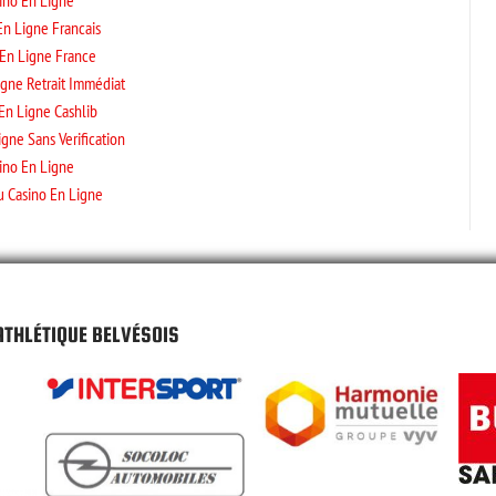
ino En Ligne
En Ligne Francais
 En Ligne France
igne Retrait Immédiat
En Ligne Cashlib
gne Sans Verification
ino En Ligne
 Casino En Ligne
ATHLÉTIQUE BELVÉSOIS