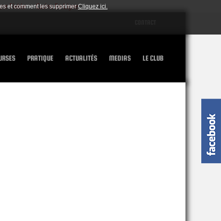
gne Fiable
Casino En Ligne
ookies et comment les supprimer
Cliquez ici.
CONTACT
URSES
PRATIQUE
ACTUALITÉS
MEDIAS
LE CLUB