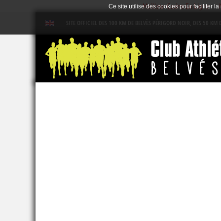
Meilleur Casino En Ligne
Ce site utilise des cookies pour faciliter 
SITE OFFICIEL DES 100 KM DE BELVÈS PÉRIGORD NOIR, DES 50 KM