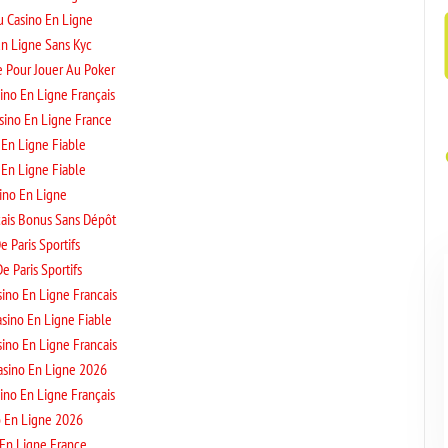
 Casino En Ligne
En Ligne Sans Kyc
e Pour Jouer Au Poker
ino En Ligne Français
sino En Ligne France
 En Ligne Fiable
 En Ligne Fiable
ino En Ligne
çais Bonus Sans Dépôt
e Paris Sportifs
De Paris Sportifs
ino En Ligne Francais
sino En Ligne Fiable
ino En Ligne Francais
asino En Ligne 2026
ino En Ligne Français
o En Ligne 2026
 En Ligne France