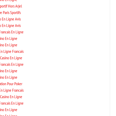
portif Hors Arjel
e Paris Sportifs
o En Ligne Avis
o En Ligne Avis
Francais En Ligne
ino En Ligne
ino En Ligne
En Ligne Francais
Casino En Ligne
Francais En Ligne
ino En Ligne
ino En Ligne
ation Pour Poker
En Ligne Francais
Casino En Ligne
Francais En Ligne
ino En Ligne