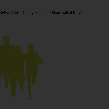
f Belvès Vallée Dordogne and the Urban Trail of Belvès