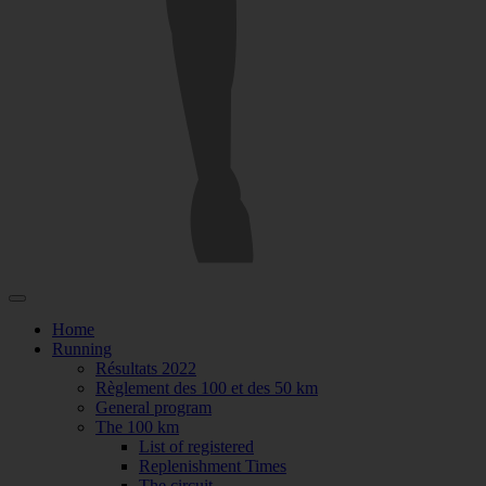
Home
Running
Résultats 2022
Règlement des 100 et des 50 km
General program
The 100 km
List of registered
Replenishment Times
The circuit