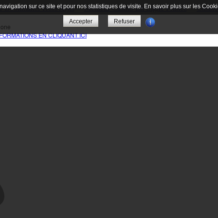
la navigation sur ce site et pour nos statistiques de visite. En savoir plus sur les C
ur Bookmaker Hors Arjel
Meilleur Casino En Ligne France
Casino
Accepter
Refuser
NFORMATIONS EN CLIQUANT ICI