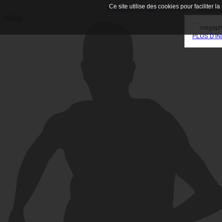
Ce site utilise des cookies pour faciliter 
Meilleur Casino En Ligne
Meille
Menu
PLUS D'I