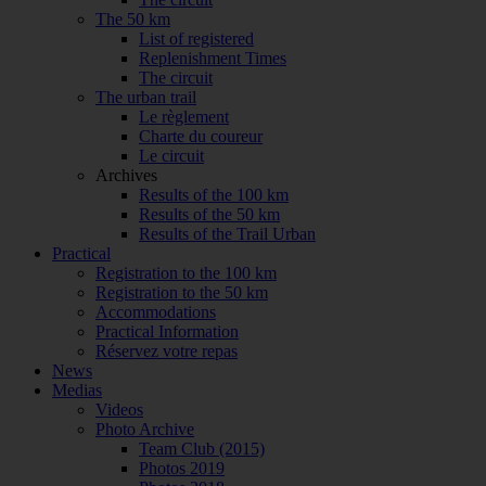
The 50 km
List of registered
Replenishment Times
The circuit
The urban trail
Le règlement
Charte du coureur
Le circuit
Archives
Results of the 100 km
Results of the 50 km
Results of the Trail Urban
Practical
Registration to the 100 km
Registration to the 50 km
Accommodations
Practical Information
Réservez votre repas
News
Medias
Videos
Photo Archive
Team Club (2015)
Photos 2019