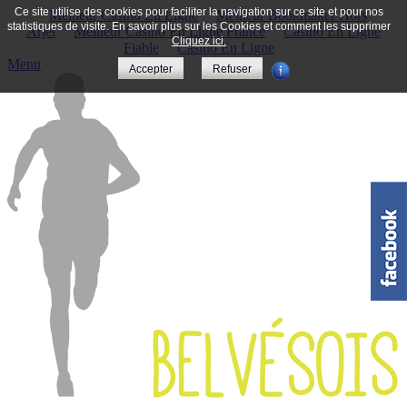
Ce site utilise des cookies pour faciliter la navigation sur ce site et pour nos
Meilleur Casino En Ligne
Meilleur Bookmaker Hors
statistiques de visite. En savoir plus sur les Cookies et comment les supprimer
Arjel
Meilleur Casino En Ligne France
Casino En Ligne
Cliquez ici.
Fiable
Casino En Ligne
Menu
Accepter
Refuser