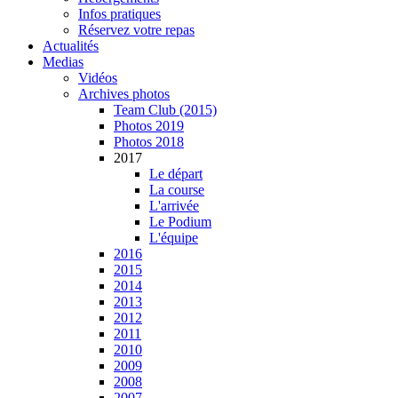
Infos pratiques
Réservez votre repas
Actualités
Medias
Vidéos
Archives photos
Team Club (2015)
Photos 2019
Photos 2018
2017
Le départ
La course
L'arrivée
Le Podium
L'équipe
2016
2015
2014
2013
2012
2011
2010
2009
2008
2007