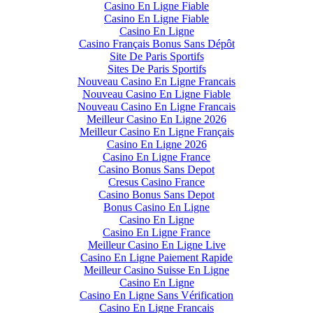
Casino En Ligne Fiable
Casino En Ligne Fiable
Casino En Ligne
Casino Français Bonus Sans Dépôt
Site De Paris Sportifs
Sites De Paris Sportifs
Nouveau Casino En Ligne Francais
Nouveau Casino En Ligne Fiable
Nouveau Casino En Ligne Francais
Meilleur Casino En Ligne 2026
Meilleur Casino En Ligne Français
Casino En Ligne 2026
Casino En Ligne France
Casino Bonus Sans Depot
Cresus Casino France
Casino Bonus Sans Depot
Bonus Casino En Ligne
Casino En Ligne
Casino En Ligne France
Meilleur Casino En Ligne Live
Casino En Ligne Paiement Rapide
Meilleur Casino Suisse En Ligne
Casino En Ligne
Casino En Ligne Sans Vérification
Casino En Ligne Francais