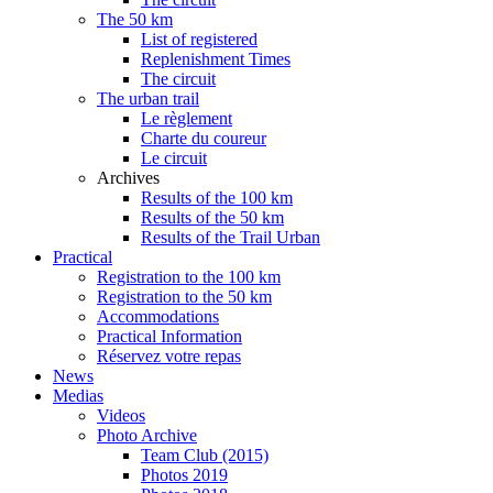
The 50 km
List of registered
Replenishment Times
The circuit
The urban trail
Le règlement
Charte du coureur
Le circuit
Archives
Results of the 100 km
Results of the 50 km
Results of the Trail Urban
Practical
Registration to the 100 km
Registration to the 50 km
Accommodations
Practical Information
Réservez votre repas
News
Medias
Videos
Photo Archive
Team Club (2015)
Photos 2019