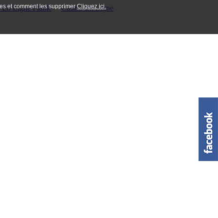
ookies et comment les supprimer
Cliquez ici.
 En Ligne Fiable
Casino En Ligne