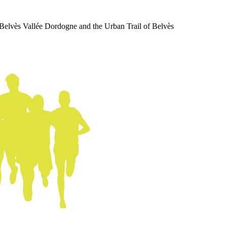
f Belvès Vallée Dordogne and the Urban Trail of Belvès