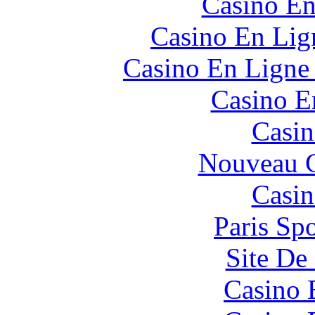
Casino En
Casino En Lign
Casino En Ligne 
Casino E
Casin
Nouveau C
Casin
Paris Spo
Site De 
Casino 