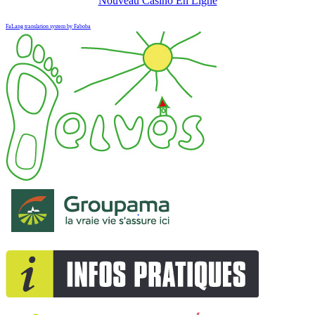
Nouveau Casino En Ligne
FaLang translation system by Faboba