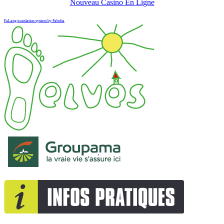
Nouveau Casino En Ligne
FaLang translation system by Faboba