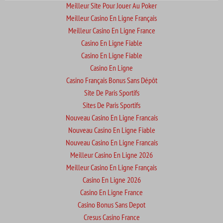
Meilleur Site Pour Jouer Au Poker
Meilleur Casino En Ligne Français
Meilleur Casino En Ligne France
Casino En Ligne Fiable
Casino En Ligne Fiable
Casino En Ligne
Casino Français Bonus Sans Dépôt
Site De Paris Sportifs
Sites De Paris Sportifs
Nouveau Casino En Ligne Francais
Nouveau Casino En Ligne Fiable
Nouveau Casino En Ligne Francais
Meilleur Casino En Ligne 2026
Meilleur Casino En Ligne Français
Casino En Ligne 2026
Casino En Ligne France
Casino Bonus Sans Depot
Cresus Casino France