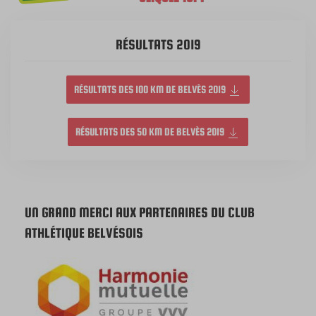
RÉSULTATS 2019
RÉSULTATS DES 100 KM DE BELVÈS 2019
RÉSULTATS DES 50 KM DE BELVÈS 2019
UN GRAND MERCI AUX PARTENAIRES DU CLUB
ATHLÉTIQUE BELVÉSOIS