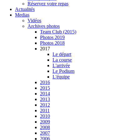
Réservez votre repas
Actualités
Medias
Vidéos
Archives photos
Team Club (2015)
Photos 2019
Photos 2018
2017
Le départ
La course
L'arrivée
Le Podium
L'équipe
2016
2015
2014
2013
2012
2011
2010
2009
2008
2007
2006