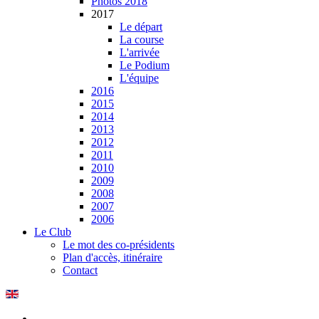
Photos 2018
2017
Le départ
La course
L'arrivée
Le Podium
L'équipe
2016
2015
2014
2013
2012
2011
2010
2009
2008
2007
2006
Le Club
Le mot des co-présidents
Plan d'accès, itinéraire
Contact