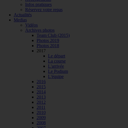
Infos pratiques
Réservez votre repas
Actualités
Medias
Vidéos
Archives photos
Team Club (2015)
Photos 2019
Photos 2018
2017
Le départ
La course
L'arrivée
Le Podium
L'équipe
2016
2015
2014
2013
2012
2011
2010
2009
2008
2007