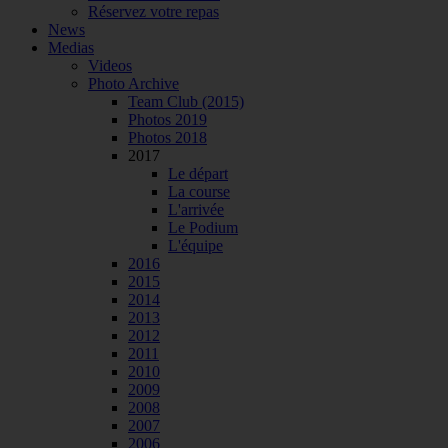
Réservez votre repas
News
Medias
Videos
Photo Archive
Team Club (2015)
Photos 2019
Photos 2018
2017
Le départ
La course
L'arrivée
Le Podium
L'équipe
2016
2015
2014
2013
2012
2011
2010
2009
2008
2007
2006