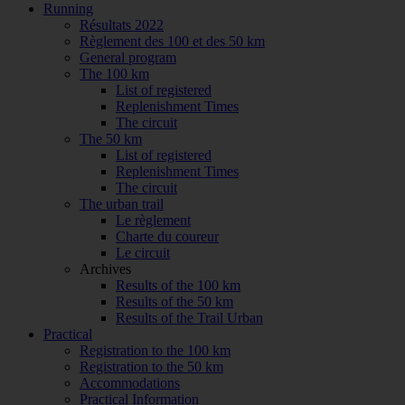
Running
Résultats 2022
Règlement des 100 et des 50 km
General program
The 100 km
List of registered
Replenishment Times
The circuit
The 50 km
List of registered
Replenishment Times
The circuit
The urban trail
Le règlement
Charte du coureur
Le circuit
Archives
Results of the 100 km
Results of the 50 km
Results of the Trail Urban
Practical
Registration to the 100 km
Registration to the 50 km
Accommodations
Practical Information