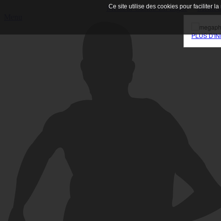
Ce site utilise des cookies pour faciliter 
Meilleur Casino En Ligne
Meille
Menu
PLUS D'I