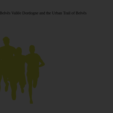
f Belvès Vallée Dordogne and the Urban Trail of Belvès