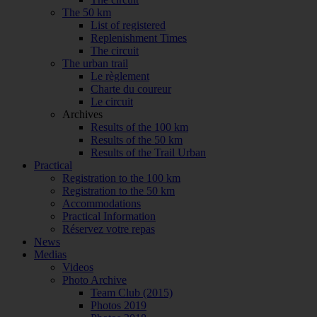
The 50 km
List of registered
Replenishment Times
The circuit
The urban trail
Le règlement
Charte du coureur
Le circuit
Archives
Results of the 100 km
Results of the 50 km
Results of the Trail Urban
Practical
Registration to the 100 km
Registration to the 50 km
Accommodations
Practical Information
Réservez votre repas
News
Medias
Videos
Photo Archive
Team Club (2015)
Photos 2019