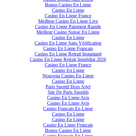
Bonus Casino En Ligne
Casino En Ligne
Casino En Ligne France
Meilleur Casino En Ligne Live
Casino En Ligne Paiement Rapide
Meilleur Casino Suisse En Ligne
Casino En Ligne
Casino En Ligne Sans Vérification
Casino En Ligne Francais
Casino En Ligne Retrait Instantané
Casino En Ligne Retrait Immédiat 2026
Casino En Ligne France
Casino En Ligne
Nouveau Casino En Ligne
Casino En Ligne
Paris Sportif Hors Arjel
Site De Paris Sportifs
Casino En Ligne Avis
Casino En Ligne Avis
Casino Francais En Ligne
Casino En Ligne
Casino En Ligne
Casino En Ligne Francais
Bonus Casino En Ligne
Casino Francais En Ligne