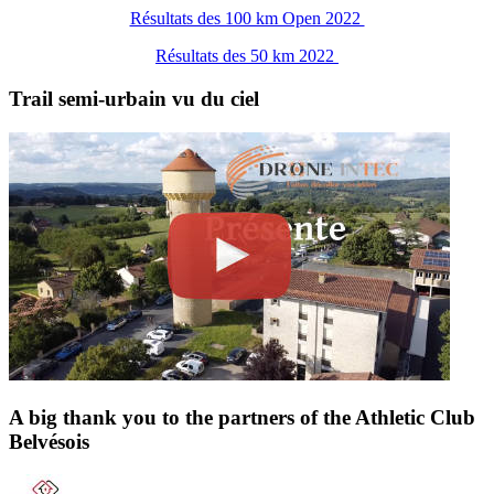
Résultats des 100 km Open 2022
Résultats des 50 km 2022
Trail semi-urbain vu du ciel
A big thank you to the partners of the Athletic Club
Belvésois