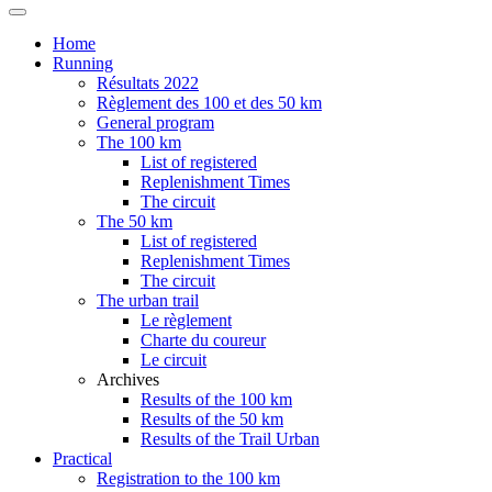
Home
Running
Résultats 2022
Règlement des 100 et des 50 km
General program
The 100 km
List of registered
Replenishment Times
The circuit
The 50 km
List of registered
Replenishment Times
The circuit
The urban trail
Le règlement
Charte du coureur
Le circuit
Archives
Results of the 100 km
Results of the 50 km
Results of the Trail Urban
Practical
Registration to the 100 km