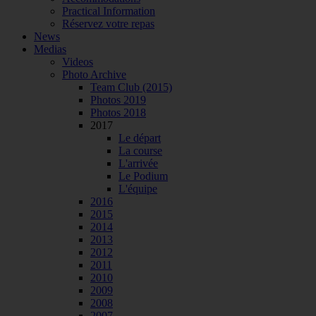
Practical Information
Réservez votre repas
News
Medias
Videos
Photo Archive
Team Club (2015)
Photos 2019
Photos 2018
2017
Le départ
La course
L'arrivée
Le Podium
L'équipe
2016
2015
2014
2013
2012
2011
2010
2009
2008
2007