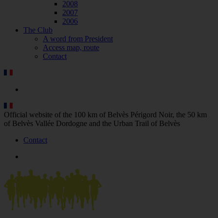
2008
2007
2006
The Club
A word from President
Access map, route
Contact
Official website of the 100 km of Belvès Périgord Noir, the 50 km
of Belvès Vallée Dordogne and the Urban Trail of Belvès
Contact