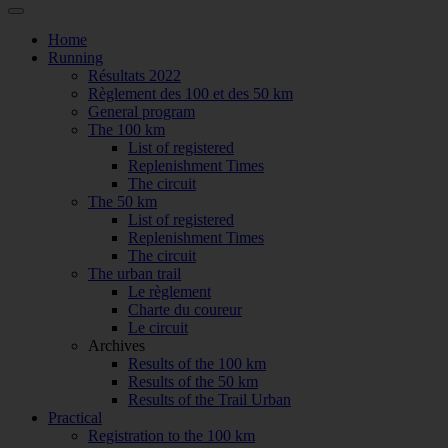
Home
Running
Résultats 2022
Règlement des 100 et des 50 km
General program
The 100 km
List of registered
Replenishment Times
The circuit
The 50 km
List of registered
Replenishment Times
The circuit
The urban trail
Le règlement
Charte du coureur
Le circuit
Archives
Results of the 100 km
Results of the 50 km
Results of the Trail Urban
Practical
Registration to the 100 km