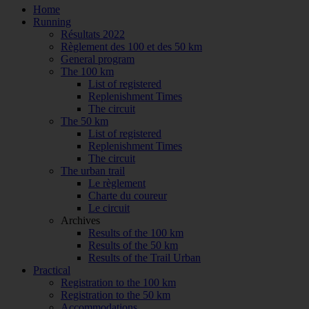
Home
Running
Résultats 2022
Règlement des 100 et des 50 km
General program
The 100 km
List of registered
Replenishment Times
The circuit
The 50 km
List of registered
Replenishment Times
The circuit
The urban trail
Le règlement
Charte du coureur
Le circuit
Archives
Results of the 100 km
Results of the 50 km
Results of the Trail Urban
Practical
Registration to the 100 km
Registration to the 50 km
Accommodations