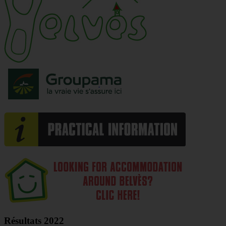
Résultats 2022