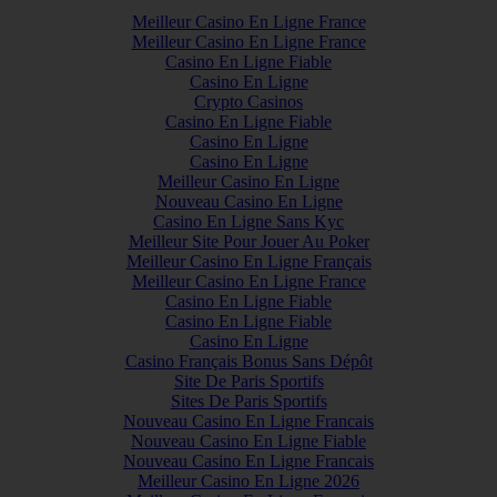
Meilleur Casino En Ligne France
Meilleur Casino En Ligne France
Casino En Ligne Fiable
Casino En Ligne
Crypto Casinos
Casino En Ligne Fiable
Casino En Ligne
Casino En Ligne
Meilleur Casino En Ligne
Nouveau Casino En Ligne
Casino En Ligne Sans Kyc
Meilleur Site Pour Jouer Au Poker
Meilleur Casino En Ligne Français
Meilleur Casino En Ligne France
Casino En Ligne Fiable
Casino En Ligne Fiable
Casino En Ligne
Casino Français Bonus Sans Dépôt
Site De Paris Sportifs
Sites De Paris Sportifs
Nouveau Casino En Ligne Francais
Nouveau Casino En Ligne Fiable
Nouveau Casino En Ligne Francais
Meilleur Casino En Ligne 2026