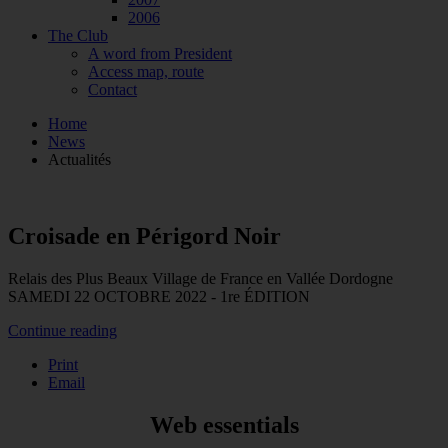
2006
The Club
A word from President
Access map, route
Contact
Home
News
Actualités
Croisade en Périgord Noir
Relais des Plus Beaux Village de France en Vallée Dordogne
SAMEDI 22 OCTOBRE 2022 - 1re ÉDITION
Continue reading
Print
Email
Web essentials