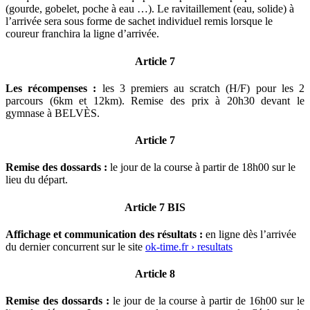
(gourde, gobelet, poche à eau …). Le ravitaillement (eau, solide) à
l’arrivée sera sous forme de sachet individuel remis lorsque le
coureur franchira la ligne d’arrivée.
Article 7
Les récompenses :
les 3 premiers au scratch (H/F) pour les 2
parcours (6km et 12km). Remise des prix à 20h30 devant le
gymnase à BELVÈS.
Article 7
Remise des dossards :
le jour de la course à partir de 18h00 sur le
lieu du départ.
Article 7 BIS
Affichage et communication des résultats :
en ligne dès l’arrivée
du dernier concurrent sur le site
ok-time.fr › resultats
Article 8
Remise des dossards :
le jour de la course à partir de 16h00 sur le