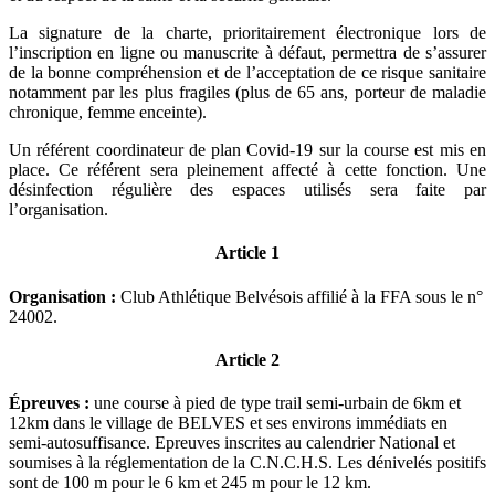
La signature de la charte, prioritairement électronique lors de
l’inscription en ligne ou manuscrite à défaut, permettra de s’assurer
de la bonne compréhension et de l’acceptation de ce risque sanitaire
notamment par les plus fragiles (plus de 65 ans, porteur de maladie
chronique, femme enceinte).
Un référent coordinateur de plan Covid-19 sur la course est mis en
place. Ce référent sera pleinement affecté à cette fonction. Une
désinfection régulière des espaces utilisés sera faite par
l’organisation.
Article 1
Organisation :
Club Athlétique Belvésois affilié à la FFA sous le n°
24002.
Article 2
Épreuves :
une course à pied de type trail semi-urbain de 6km et
12km dans le village de BELVES et ses environs immédiats en
semi-autosuffisance. Epreuves inscrites au calendrier National et
soumises à la réglementation de la C.N.C.H.S. Les dénivelés positifs
sont de 100 m pour le 6 km et 245 m pour le 12 km.