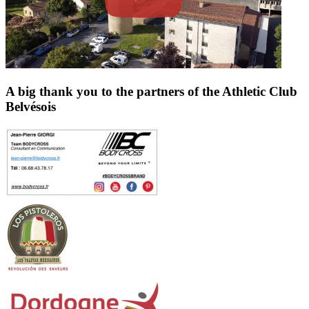
A big thank you to the partners of the Athletic Club
Belvésois