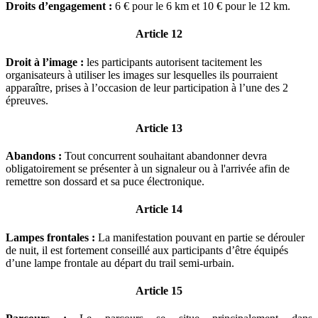
Droits d’engagement :
6 € pour le 6 km et 10 € pour le 12 km.
Article 12
Droit à l’image :
les participants autorisent tacitement les
organisateurs à utiliser les images sur lesquelles ils pourraient
apparaître, prises à l’occasion de leur participation à l’une des 2
épreuves.
Article 13
Abandons :
Tout concurrent souhaitant abandonner devra
obligatoirement se présenter à un signaleur ou à l'arrivée afin de
remettre son dossard et sa puce électronique.
Article 14
Lampes frontales :
La manifestation pouvant en partie se dérouler
de nuit, il est fortement conseillé aux participants d’être équipés
d’une lampe frontale au départ du trail semi-urbain.
Article 15