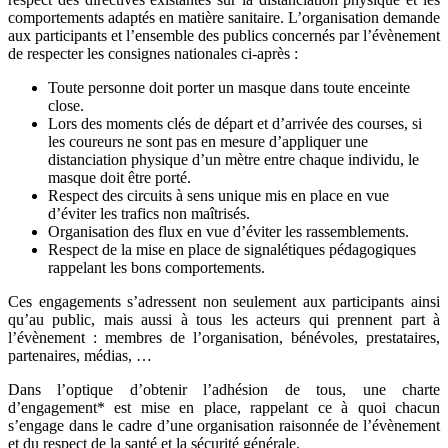
comportements adaptés en matière sanitaire. L’organisation demande
aux participants et l’ensemble des publics concernés par l’évènement
de respecter les consignes nationales ci-après :
Toute personne doit porter un masque dans toute enceinte
close.
Lors des moments clés de départ et d’arrivée des courses, si
les coureurs ne sont pas en mesure d’appliquer une
distanciation physique d’un mètre entre chaque individu, le
masque doit être porté.
Respect des circuits à sens unique mis en place en vue
d’éviter les trafics non maîtrisés.
Organisation des flux en vue d’éviter les rassemblements.
Respect de la mise en place de signalétiques pédagogiques
rappelant les bons comportements.
Ces engagements s’adressent non seulement aux participants ainsi
qu’au public, mais aussi à tous les acteurs qui prennent part à
l’évènement : membres de l’organisation, bénévoles, prestataires,
partenaires, médias, …
Dans l’optique d’obtenir l’adhésion de tous, une charte
d’engagement* est mise en place, rappelant ce à quoi chacun
s’engage dans le cadre d’une organisation raisonnée de l’évènement
et du respect de la santé et la sécurité générale.