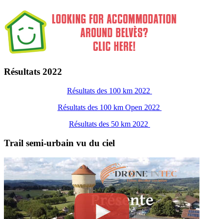
Résultats 2022
Résultats des 100 km 2022
Résultats des 100 km Open 2022
Résultats des 50 km 2022
Trail semi-urbain vu du ciel