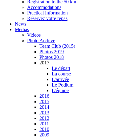
Registration to the 50 km
Accommodations
Practical Information
Réservez votre repas
News
Medias
Videos
Photo Archive
Team Club (2015)
Photos 2019
Photos 2018
2017
Le départ
La course
L'arrivée
Le Podium
L'équipe
2016
2015
2014
2013
2012
2011
2010
2009