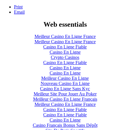
Print
Email
Web essentials
Meilleur Casino En Ligne France
Meilleur Casino En Ligne France
Casino En Ligne Fiable
Casino En Ligne
Crypto Casinos
Casino En Ligne Fiable
Casino En Ligne
Casino En Ligne
Meilleur Casino En Ligne
Nouveau Casino En Ligne
Casino En Ligne Sans Kyc
Meilleur Site Pour Jouer Au Poker
Meilleur Casino En Ligne Français
Meilleur Casino En Ligne France
Casino En Ligne Fiable
Casino En Ligne Fiable
Casino En Ligne
Casino Français Bonus Sans Dépôt