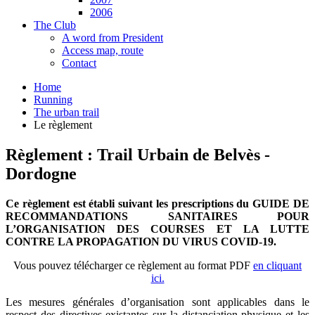
2006
The Club
A word from President
Access map, route
Contact
Home
Running
The urban trail
Le règlement
Règlement : Trail Urbain de Belvès -
Dordogne
Ce règlement est établi suivant les prescriptions du GUIDE DE
RECOMMANDATIONS SANITAIRES POUR
L’ORGANISATION DES COURSES ET LA LUTTE
CONTRE LA PROPAGATION DU VIRUS COVID-19.
Vous pouvez télécharger ce règlement au format PDF
en cliquant
ici.
Les mesures générales d’organisation sont applicables dans le
respect des directives existantes sur la distanciation physique et les