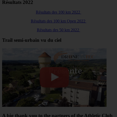
Résultats 2022
Résultats des 100 km 2022
Résultats des 100 km Open 2022
Résultats des 50 km 2022
Trail semi-urbain vu du ciel
A big thank you to the partners of the Athletic Club