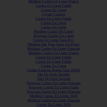
Meilleur Casino En Ligne France
Casino En Ligne Fiable
Casino En Ligne
Crypto Casinos
Casino En Ligne Fiable
Casino En Ligne
Casino En Ligne
Meilleur Casino En Ligne
Nouveau Casino En Ligne
Casino En Ligne Sans Kyc
Meilleur Site Pour Jouer Au Poker
Meilleur Casino En Ligne Français
Meilleur Casino En Ligne France
Casino En Ligne Fiable
Casino En Ligne Fiable
Casino En Ligne
Casino Français Bonus Sans Dépôt
Site De Paris Sportifs
Sites De Paris Sportifs
Nouveau Casino En Ligne Francais
Nouveau Casino En Ligne Fiable
Nouveau Casino En Ligne Francais
Meilleur Casino En Ligne 2026
Meilleur Casino En Ligne Français
Casino En Ligne 2026