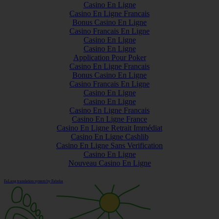
Casino En Ligne
Casino En Ligne Francais
Bonus Casino En Ligne
Casino Francais En Ligne
Casino En Ligne
Casino En Ligne
Application Pour Poker
Casino En Ligne Francais
Bonus Casino En Ligne
Casino Francais En Ligne
Casino En Ligne
Casino En Ligne
Casino En Ligne Francais
Casino En Ligne France
Casino En Ligne Retrait Immédiat
Casino En Ligne Cashlib
Casino En Ligne Sans Verification
Casino En Ligne
Nouveau Casino En Ligne
FaLang translation system by Faboba