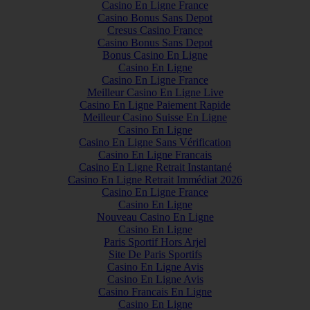
Casino En Ligne France
Casino Bonus Sans Depot
Cresus Casino France
Casino Bonus Sans Depot
Bonus Casino En Ligne
Casino En Ligne
Casino En Ligne France
Meilleur Casino En Ligne Live
Casino En Ligne Paiement Rapide
Meilleur Casino Suisse En Ligne
Casino En Ligne
Casino En Ligne Sans Vérification
Casino En Ligne Francais
Casino En Ligne Retrait Instantané
Casino En Ligne Retrait Immédiat 2026
Casino En Ligne France
Casino En Ligne
Nouveau Casino En Ligne
Casino En Ligne
Paris Sportif Hors Arjel
Site De Paris Sportifs
Casino En Ligne Avis
Casino En Ligne Avis
Casino Francais En Ligne
Casino En Ligne