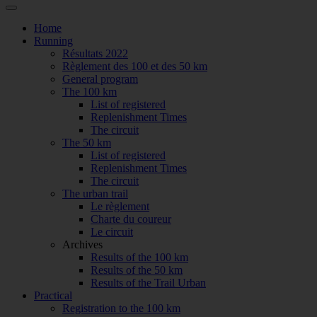
Home
Running
Résultats 2022
Règlement des 100 et des 50 km
General program
The 100 km
List of registered
Replenishment Times
The circuit
The 50 km
List of registered
Replenishment Times
The circuit
The urban trail
Le règlement
Charte du coureur
Le circuit
Archives
Results of the 100 km
Results of the 50 km
Results of the Trail Urban
Practical
Registration to the 100 km