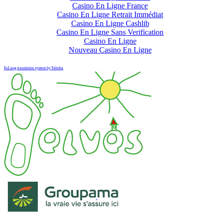
Casino En Ligne France
Casino En Ligne Retrait Immédiat
Casino En Ligne Cashlib
Casino En Ligne Sans Verification
Casino En Ligne
Nouveau Casino En Ligne
FaLang translation system by Faboba