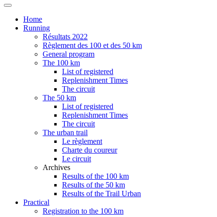
Home
Running
Résultats 2022
Règlement des 100 et des 50 km
General program
The 100 km
List of registered
Replenishment Times
The circuit
The 50 km
List of registered
Replenishment Times
The circuit
The urban trail
Le règlement
Charte du coureur
Le circuit
Archives
Results of the 100 km
Results of the 50 km
Results of the Trail Urban
Practical
Registration to the 100 km