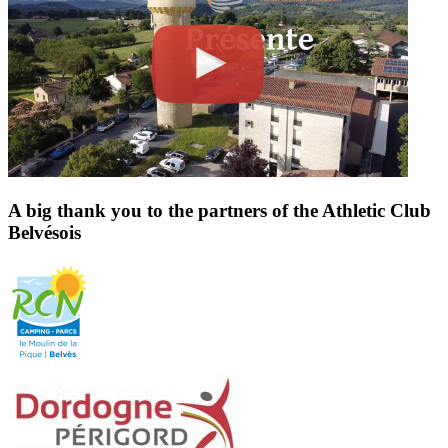
A big thank you to the partners of the Athletic Club
Belvésois