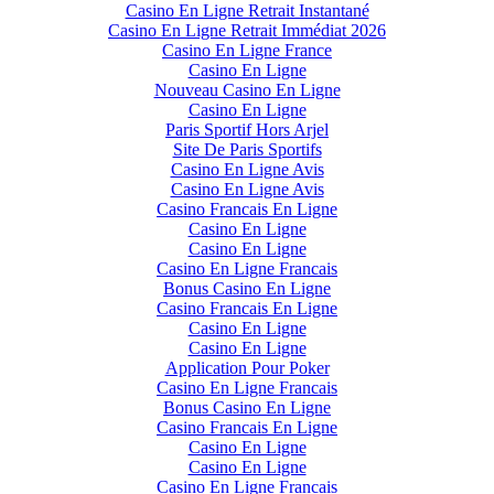
Casino En Ligne Retrait Instantané
Casino En Ligne Retrait Immédiat 2026
Casino En Ligne France
Casino En Ligne
Nouveau Casino En Ligne
Casino En Ligne
Paris Sportif Hors Arjel
Site De Paris Sportifs
Casino En Ligne Avis
Casino En Ligne Avis
Casino Francais En Ligne
Casino En Ligne
Casino En Ligne
Casino En Ligne Francais
Bonus Casino En Ligne
Casino Francais En Ligne
Casino En Ligne
Casino En Ligne
Application Pour Poker
Casino En Ligne Francais
Bonus Casino En Ligne
Casino Francais En Ligne
Casino En Ligne
Casino En Ligne
Casino En Ligne Francais