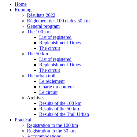
Home
Running
Résultats 2022
Règlement des 100 et des 50 km
General program
The 100 km
List of registered
Replenishment Times
The circuit
The 50 km
List of registered
Replenishment Times
The circuit
The urban trail
Le règlement
Charte du coureur
Le circuit
Archives
Results of the 100 km
Results of the 50 km
Results of the Trail Urban
Practical
Registration to the 100 km
Registration to the 50 km
Accommodations