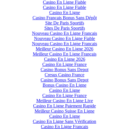
Casino En Ligne Fiable
Casino En Ligne Fiable
Casino En Ligne
Casino Français Bonus Sans Dépôt
Site De Paris Sportifs
Sites De Paris Sportifs
Nouveau Casino En Ligne Francais
Nouveau Casino En Ligne Fiable
Nouveau Casino En Ligne Francais
Meilleur Casino En Ligne 2026
Meilleur Casino En Ligne Français
Casino En Ligne 2026
Casino En Ligne France
Casino Bonus Sans Depot
Cresus Casino France
Casino Bonus Sans Depot
Bonus Casino En Ligne
Casino En Ligne
Casino En Ligne France
Meilleur Casino En Ligne Live
Casino En Ligne Paiement Rapide
Meilleur Casino Suisse En Ligne
Casino En Ligne
Casino En Ligne Sans Vérification
Casino En Ligne Francais