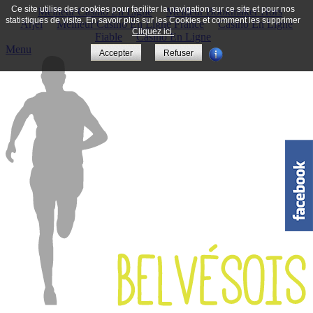
Ce site utilise des cookies pour faciliter la navigation sur ce site et pour nos
Meilleur Casino En Ligne
Meilleur Bookmaker Hors
statistiques de visite. En savoir plus sur les Cookies et comment les supprimer
Arjel
Meilleur Casino En Ligne France
Casino En Ligne
Cliquez ici.
Fiable
Casino En Ligne
Menu
Accepter
Refuser