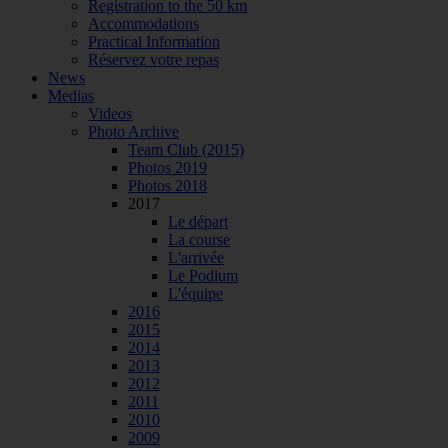
Registration to the 50 km
Accommodations
Practical Information
Réservez votre repas
News
Medias
Videos
Photo Archive
Team Club (2015)
Photos 2019
Photos 2018
2017
Le départ
La course
L'arrivée
Le Podium
L'équipe
2016
2015
2014
2013
2012
2011
2010
2009