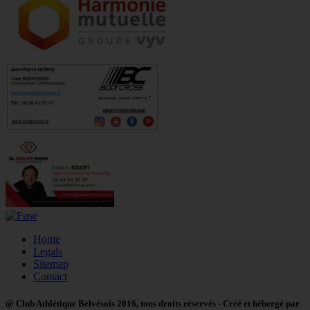
Home
Legals
Sitemap
Contact
@ Club Athlétique Belvésois 2016, tous droits réservés - Créé et hébergé par