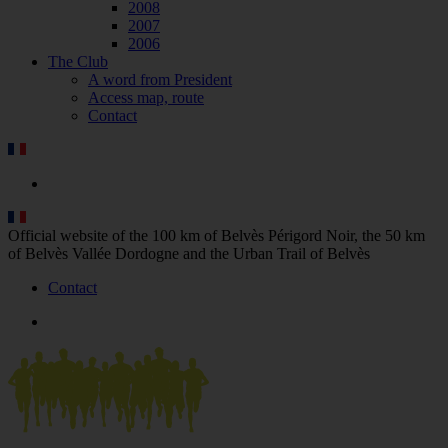
2008
2007
2006
The Club
A word from President
Access map, route
Contact
Official website of the 100 km of Belvès Périgord Noir, the 50 km
of Belvès Vallée Dordogne and the Urban Trail of Belvès
Contact