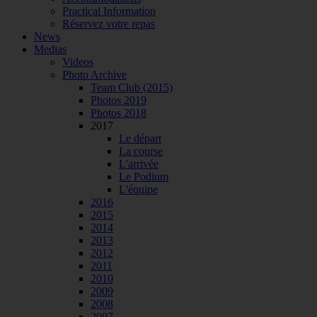
Practical Information
Réservez votre repas
News
Medias
Videos
Photo Archive
Team Club (2015)
Photos 2019
Photos 2018
2017
Le départ
La course
L'arrivée
Le Podium
L'équipe
2016
2015
2014
2013
2012
2011
2010
2009
2008
2007