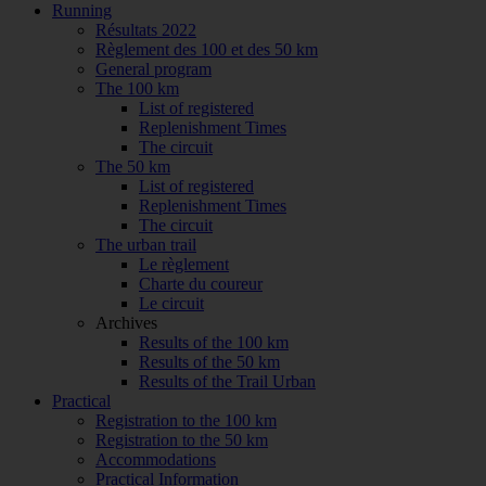
Running
Résultats 2022
Règlement des 100 et des 50 km
General program
The 100 km
List of registered
Replenishment Times
The circuit
The 50 km
List of registered
Replenishment Times
The circuit
The urban trail
Le règlement
Charte du coureur
Le circuit
Archives
Results of the 100 km
Results of the 50 km
Results of the Trail Urban
Practical
Registration to the 100 km
Registration to the 50 km
Accommodations
Practical Information