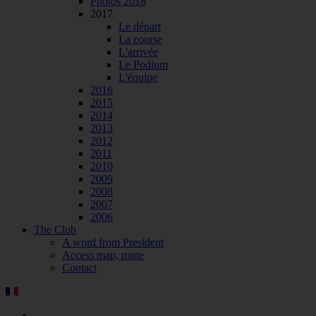
Photos 2018
2017
Le départ
La course
L'arrivée
Le Podium
L'équipe
2016
2015
2014
2013
2012
2011
2010
2009
2008
2007
2006
The Club
A word from President
Access map, route
Contact