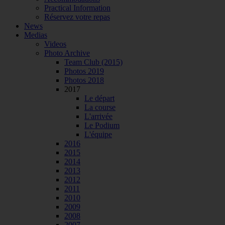
Practical Information
Réservez votre repas
News
Medias
Videos
Photo Archive
Team Club (2015)
Photos 2019
Photos 2018
2017
Le départ
La course
L'arrivée
Le Podium
L'équipe
2016
2015
2014
2013
2012
2011
2010
2009
2008
2007