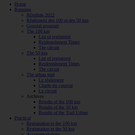
Home
Running
Résultats 2022
Règlement des 100 et des 50 km
General program
The 100 km
List of registered
Replenishment Times
The circuit
The 50 km
List of registered
Replenishment Times
The circuit
The urban trail
Le règlement
Charte du coureur
Le circuit
Archives
Results of the 100 km
Results of the 50 km
Results of the Trail Urban
Practical
Registration to the 100 km
Registration to the 50 km
Accommodations