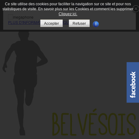
Ce site utilise des cookies pour faciliter la navigation sur ce site et pour nos
Meilleur Casino En Ligne
Meilleur Bookmaker Hors
statistiques de visite. En savoir plus sur les Cookies et comment les supprimer
Arjel
Meilleur Casino En Ligne France
Casino En Ligne
Cliquez ici.
Fiable
Casino En Ligne
Menu
PLUS D'INFORMATIONS EN CLIQUANT ICI
Accepter
Refuser