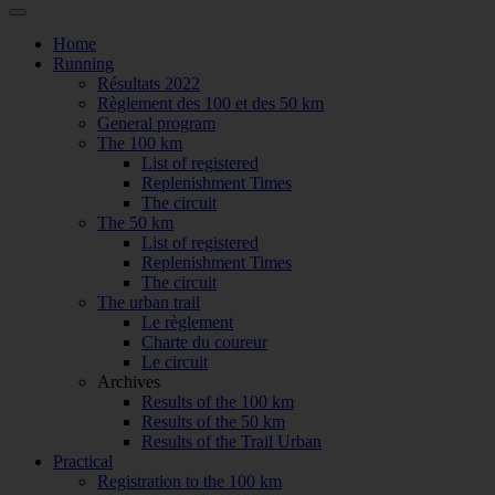
Home
Running
Résultats 2022
Règlement des 100 et des 50 km
General program
The 100 km
List of registered
Replenishment Times
The circuit
The 50 km
List of registered
Replenishment Times
The circuit
The urban trail
Le règlement
Charte du coureur
Le circuit
Archives
Results of the 100 km
Results of the 50 km
Results of the Trail Urban
Practical
Registration to the 100 km