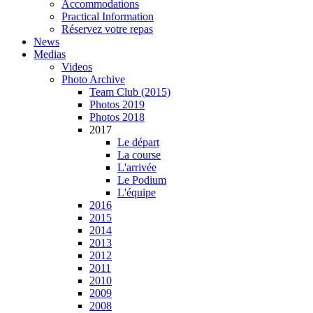
Accommodations
Practical Information
Réservez votre repas
News
Medias
Videos
Photo Archive
Team Club (2015)
Photos 2019
Photos 2018
2017
Le départ
La course
L'arrivée
Le Podium
L'équipe
2016
2015
2014
2013
2012
2011
2010
2009
2008