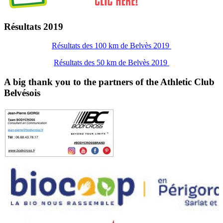
Résultats 2019
Résultats des 100 km de Belvès 2019
Résultats des 50 km de Belvès 2019
A big thank you to the partners of the Athletic Club
Belvésois