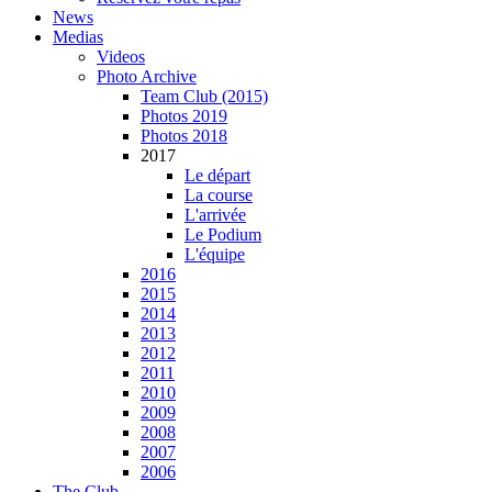
News
Medias
Videos
Photo Archive
Team Club (2015)
Photos 2019
Photos 2018
2017
Le départ
La course
L'arrivée
Le Podium
L'équipe
2016
2015
2014
2013
2012
2011
2010
2009
2008
2007
2006
The Club