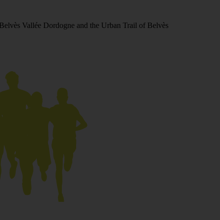
f Belvès Vallée Dordogne and the Urban Trail of Belvès