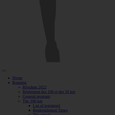
Home
Running
Résultats 2022
Règlement des 100 et des 50 km
General program
The 100 km
List of registered
Replenishment Times
The circuit