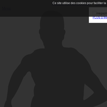
Ce site utilise des cookies pour faciliter 
Meilleur Casino En Ligne
Meille
Menu
PLUS D'I