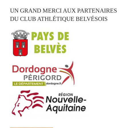
UN GRAND MERCI AUX PARTENAIRES
DU CLUB ATHLÉTIQUE BELVÉSOIS