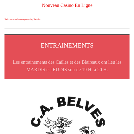
Nouveau Casino En Ligne
FaLang translation system by Faboba
ENTRAINEMENTS
Les entrainements des Cailles et des Blaireaux ont lieu les
MARDIS et JEUDIS soir de 19 H. à 20 H.