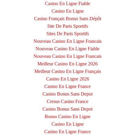
Casino En Ligne Fiable
Casino En Ligne
Casino Français Bonus Sans Dépôt
Site De Paris Sportifs
Sites De Paris Sportifs
Nouveau Casino En Ligne Francais
Nouveau Casino En Ligne Fiable
Nouveau Casino En Ligne Francais
Meilleur Casino En Ligne 2026
Meilleur Casino En Ligne Français
Casino En Ligne 2026
Casino En Ligne France
Casino Bonus Sans Depot
Cresus Casino France
Casino Bonus Sans Depot
Bonus Casino En Ligne
Casino En Ligne
Casino En Ligne France