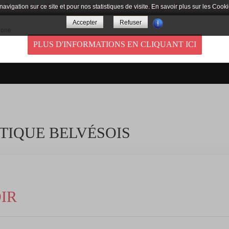
ur Bookmaker Hors Arjel
Meilleur Casino En Ligne France
Casino
la navigation sur ce site et pour nos statistiques de visite. En savoir plus sur les C
LÉE DORDOGNE ET DU TRAIL URBAIN DE BELVÈS
Accepter
Refuser
PLUS D'INFORMATIONS EN CLIQUANT ICI
ACCUEIL
LES COURSES
HÉBERGE
TIQUE BELVÉSOIS
IR