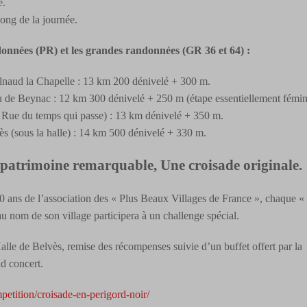
é.
long de la journée.
données (PR) et les grandes randonnées (GR 36 et 64) :
naud la Chapelle : 13 km 200 dénivelé + 300 m.
u de Beynac : 12 km 300 dénivelé + 250 m (étape essentiellement fémin
 Rue du temps qui passe) : 13 km dénivelé + 350 m.
s (sous la halle) : 14 km 500 dénivelé + 330 m.
patrimoine remarquable, Une croisade originale.
0 ans de l’association des « Plus Beaux Villages de France », chaque «
u nom de son village participera à un challenge spécial.
lle de Belvès, remise des récompenses suivie d’un buffet offert par la
d concert.
mpetition/croisade-en-perigord-noir/