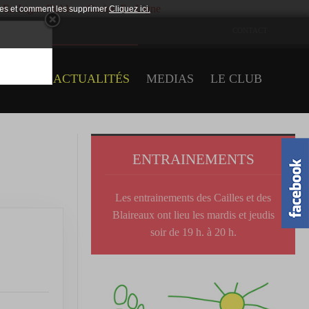
 En Ligne Fiable
Casino En Ligne
ookies et comment les supprimer
Cliquez ici.
CONTACT
×
MENTS
ACTUALITÉS
MEDIAS
LE CLUB
ENTRAINEMENTS
Les entrainements des Cailles et des
Blaireaux ont lieu les mardis et jeudis
soir de 19 h. à 20 h.