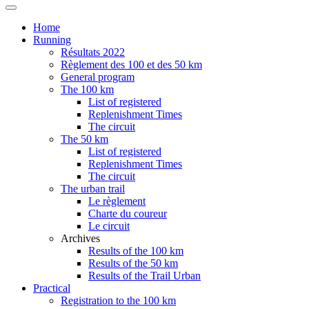
Home
Running
Résultats 2022
Règlement des 100 et des 50 km
General program
The 100 km
List of registered
Replenishment Times
The circuit
The 50 km
List of registered
Replenishment Times
The circuit
The urban trail
Le règlement
Charte du coureur
Le circuit
Archives
Results of the 100 km
Results of the 50 km
Results of the Trail Urban
Practical
Registration to the 100 km