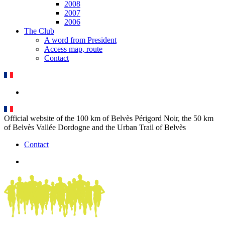
2008
2007
2006
The Club
A word from President
Access map, route
Contact
Official website of the 100 km of Belvès Périgord Noir, the 50 km
of Belvès Vallée Dordogne and the Urban Trail of Belvès
Contact