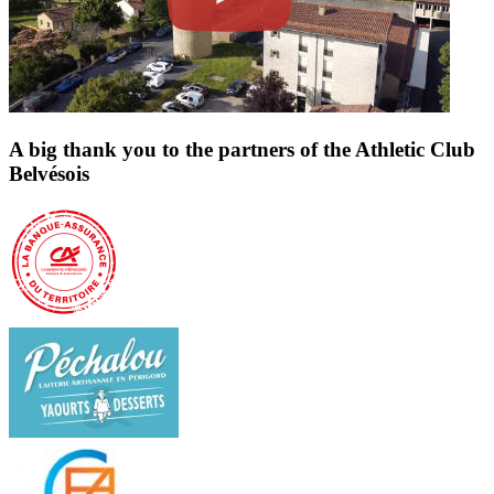
A big thank you to the partners of the Athletic Club
Belvésois