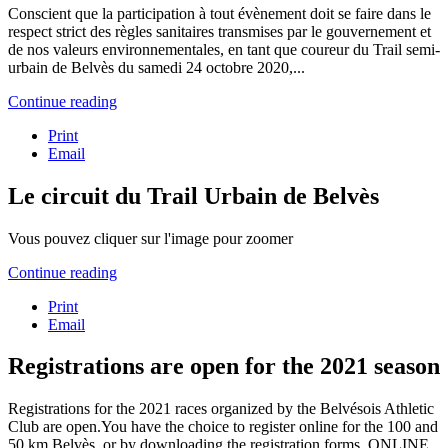
Conscient que la participation à tout évènement doit se faire dans le
respect strict des règles sanitaires transmises par le gouvernement et
de nos valeurs environnementales, en tant que coureur du Trail semi-
urbain de Belvès du samedi 24 octobre 2020,...
Continue reading
Print
Email
Le circuit du Trail Urbain de Belvès
Vous pouvez cliquer sur l'image pour zoomer
Continue reading
Print
Email
Registrations are open for the 2021 season
Registrations for the 2021 races organized by the Belvésois Athletic
Club are open.You have the choice to register online for the 100 and
50 km Belvès, or by downloading the registration forms. ONLINE