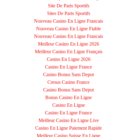
Site De Paris Sportifs
Sites De Paris Sportifs
Nouveau Casino En Ligne Francais
Nouveau Casino En Ligne Fiable
Nouveau Casino En Ligne Francais
Meilleur Casino En Ligne 2026
Meilleur Casino En Ligne Français
Casino En Ligne 2026
Casino En Ligne France
Casino Bonus Sans Depot
Cresus Casino France
Casino Bonus Sans Depot
Bonus Casino En Ligne
Casino En Ligne
Casino En Ligne France
Meilleur Casino En Ligne Live
Casino En Ligne Paiement Rapide
Meilleur Casino Suisse En Ligne