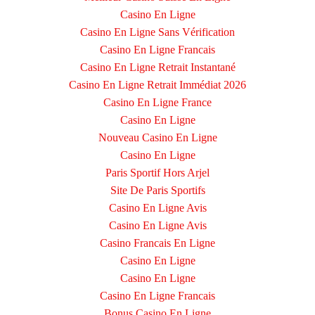
Casino En Ligne
Casino En Ligne Sans Vérification
Casino En Ligne Francais
Casino En Ligne Retrait Instantané
Casino En Ligne Retrait Immédiat 2026
Casino En Ligne France
Casino En Ligne
Nouveau Casino En Ligne
Casino En Ligne
Paris Sportif Hors Arjel
Site De Paris Sportifs
Casino En Ligne Avis
Casino En Ligne Avis
Casino Francais En Ligne
Casino En Ligne
Casino En Ligne
Casino En Ligne Francais
Bonus Casino En Ligne