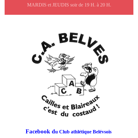
MARDIS et JEUDIS soir de 19 H. à 20 H.
Facebook d
u Club athlétique Belévsois