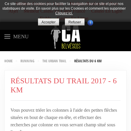
Meilleur Casino En Ligne
Meilleur Bookmaker Hors
Ce site utilise des cookies pour faciliter la navigation sur ce site et pour nos
statistiques de visite. En savoir plus sur les Cookies et comment les supprimer
Arjel
Meilleur Casino En Ligne France
Casino En Ligne
Cliquez ici.
Fiable
Casino En Ligne
Accepter
Refuser
MENU
HOME
RUNNING
THE URBAN TRAIL
RÉSULTATS DU 6 KM
RÉSULTATS DU TRAIL 2017 - 6
KM
Vous pouvez triéer les colonnes à l'aide des petites flèches
situées en bout de chaque en-tête, et effectuer des
recherches par colonne en vous servant champ situé sous