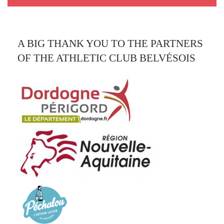
A BIG THANK YOU TO THE PARTNERS
OF THE ATHLETIC CLUB BELVÉSOIS