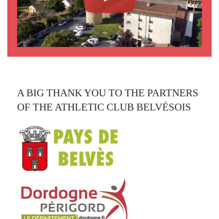
A BIG THANK YOU TO THE PARTNERS
OF THE ATHLETIC CLUB BELVÉSOIS