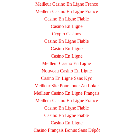
Meilleur Casino En Ligne France
Meilleur Casino En Ligne France
Casino En Ligne Fiable
Casino En Ligne
Crypto Casinos
Casino En Ligne Fiable
Casino En Ligne
Casino En Ligne
Meilleur Casino En Ligne
Nouveau Casino En Ligne
Casino En Ligne Sans Kyc
Meilleur Site Pour Jouer Au Poker
Meilleur Casino En Ligne Français
Meilleur Casino En Ligne France
Casino En Ligne Fiable
Casino En Ligne Fiable
Casino En Ligne
Casino Français Bonus Sans Dépôt