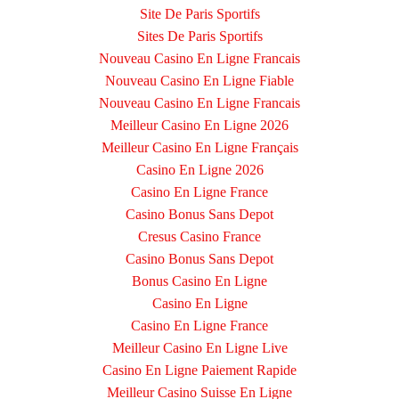
Site De Paris Sportifs
Sites De Paris Sportifs
Nouveau Casino En Ligne Francais
Nouveau Casino En Ligne Fiable
Nouveau Casino En Ligne Francais
Meilleur Casino En Ligne 2026
Meilleur Casino En Ligne Français
Casino En Ligne 2026
Casino En Ligne France
Casino Bonus Sans Depot
Cresus Casino France
Casino Bonus Sans Depot
Bonus Casino En Ligne
Casino En Ligne
Casino En Ligne France
Meilleur Casino En Ligne Live
Casino En Ligne Paiement Rapide
Meilleur Casino Suisse En Ligne