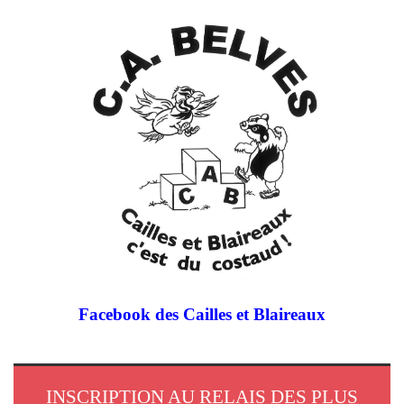
Facebook des Cailles et Blaireaux
INSCRIPTION AU RELAIS DES PLUS