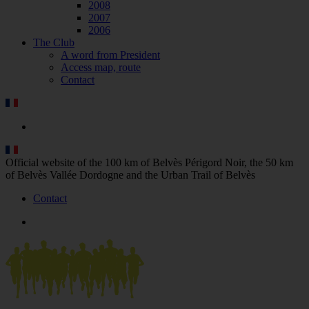
2008
2007
2006
The Club
A word from President
Access map, route
Contact
Official website of the 100 km of Belvès Périgord Noir, the 50 km
of Belvès Vallée Dordogne and the Urban Trail of Belvès
Contact