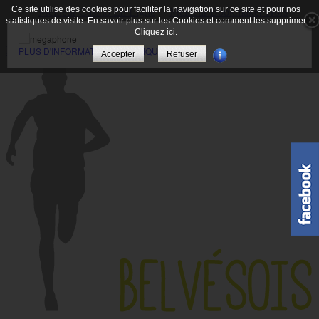
Ce site utilise des cookies pour faciliter la navigation sur ce site et pour nos
Meilleur Casino En Ligne
Meilleur Bookmaker Hors
statistiques de visite. En savoir plus sur les Cookies et comment les supprimer
Arjel
Meilleur Casino En Ligne France
Casino En Ligne
Cliquez ici.
Fiable
Casino En Ligne
Menu
PLUS D'INFORMATIONS EN CLIQUANT ICI
Accepter
Refuser