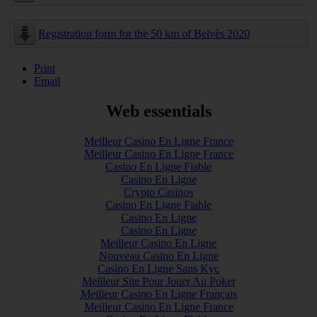
Registration form for the 50 km of Belvès 2020
Print
Email
Web essentials
Meilleur Casino En Ligne France
Meilleur Casino En Ligne France
Casino En Ligne Fiable
Casino En Ligne
Crypto Casinos
Casino En Ligne Fiable
Casino En Ligne
Casino En Ligne
Meilleur Casino En Ligne
Nouveau Casino En Ligne
Casino En Ligne Sans Kyc
Meilleur Site Pour Jouer Au Poker
Meilleur Casino En Ligne Français
Meilleur Casino En Ligne France