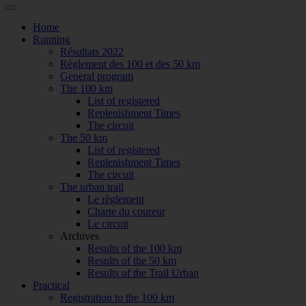
Home
Running
Résultats 2022
Règlement des 100 et des 50 km
General program
The 100 km
List of registered
Replenishment Times
The circuit
The 50 km
List of registered
Replenishment Times
The circuit
The urban trail
Le règlement
Charte du coureur
Le circuit
Archives
Results of the 100 km
Results of the 50 km
Results of the Trail Urban
Practical
Registration to the 100 km