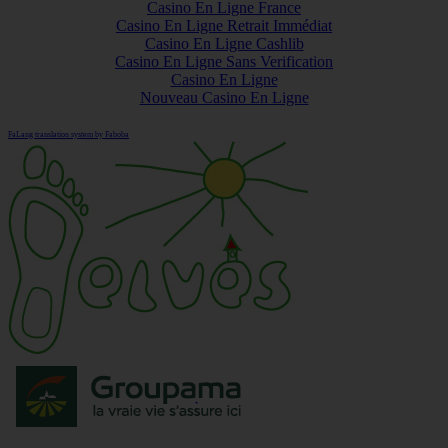
Casino En Ligne France
Casino En Ligne Retrait Immédiat
Casino En Ligne Cashlib
Casino En Ligne Sans Verification
Casino En Ligne
Nouveau Casino En Ligne
FaLang translation system by Faboba