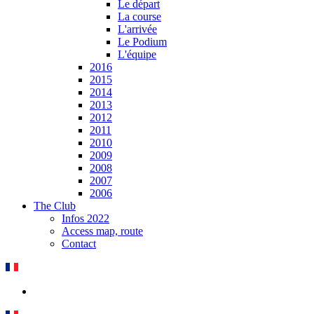
Le départ
La course
L'arrivée
Le Podium
L'équipe
2016
2015
2014
2013
2012
2011
2010
2009
2008
2007
2006
The Club
Infos 2022
Access map, route
Contact