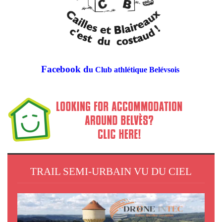
Facebook d
u Club athlétique Belévsois
TRAIL SEMI-URBAIN VU DU CIEL