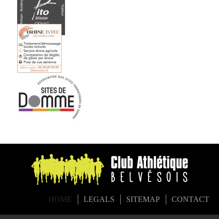
HOME
LEGALS
SITEMAP
CONTACT