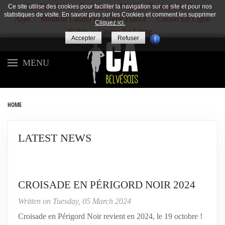
Meilleur Casino En Ligne
Meilleur Bookmaker Hors
Ce site utilise des cookies pour faciliter la navigation sur ce site et pour nos
statistiques de visite. En savoir plus sur les Cookies et comment les supprimer
Arjel
Meilleur Casino En Ligne France
Casino En Ligne
Cliquez ici.
Fiable
Casino En Ligne
Accepter
Refuser
MENU
HOME
LATEST NEWS
CROISADE EN PÉRIGORD NOIR 2024
Written on
Tuesday, 05 March 2024
Croisade en Périgord Noir revient en 2024, le 19 octobre !