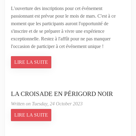
L'ouverture des inscriptions pour cet événement
passionnant est prévue pour le mois de mars. C'est à ce
moment que les participants auront l'opportunité de
s'inscrire et de se préparer à vivre une expérience
exceptionnelle. Restez à l'affût pour ne pas manquer
l'occasion de participer à cet événement unique !
LIRE LA SUITE
LA CROISADE EN PÉRIGORD NOIR
Written on
Tuesday, 24 October 2023
LIRE LA SUITE