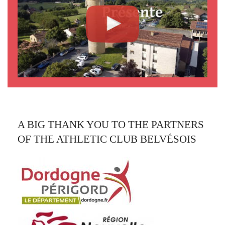
A BIG THANK YOU TO THE PARTNERS
OF THE ATHLETIC CLUB BELVÉSOIS