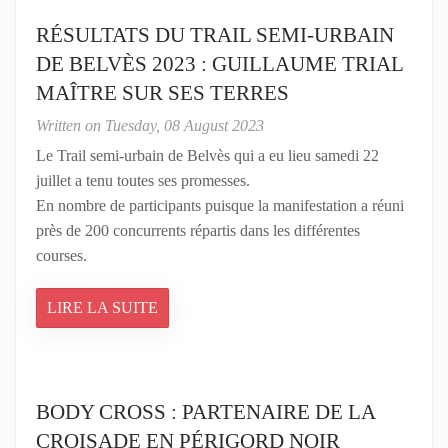
RÉSULTATS DU TRAIL SEMI-URBAIN
DE BELVÈS 2023 : GUILLAUME TRIAL
MAÎTRE SUR SES TERRES
Written on
Tuesday, 08 August 2023
Le Trail semi-urbain de Belvès qui a eu lieu samedi 22
juillet a tenu toutes ses promesses.
En nombre de participants puisque la manifestation a réuni
près de 200 concurrents répartis dans les différentes
courses.
LIRE LA SUITE
BODY CROSS : PARTENAIRE DE LA
CROISADE EN PÉRIGORD NOIR