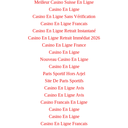
Meilleur Casino Suisse En Ligne
Casino En Ligne
Casino En Ligne Sans Vérification
Casino En Ligne Francais
Casino En Ligne Retrait Instantané
Casino En Ligne Retrait Immédiat 2026
Casino En Ligne France
Casino En Ligne
Nouveau Casino En Ligne
Casino En Ligne
Paris Sportif Hors Arjel
Site De Paris Sportifs
Casino En Ligne Avis
Casino En Ligne Avis
Casino Francais En Ligne
Casino En Ligne
Casino En Ligne
Casino En Ligne Francais