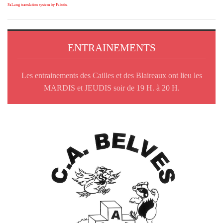
FaLang translation system by Faboba
ENTRAINEMENTS
Les entrainements des Cailles et des Blaireaux ont lieu les
MARDIS et JEUDIS soir de 19 H. à 20 H.