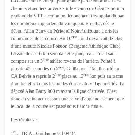
La course de 16 km qui pour grande partie empruntait des
chemins et sentiers ouverts sur le « camp de César » pour la
pratique du VTT a connu un dénouement très applaudit par
les nombreux supporters du vainqueur. En effet, dès le
début, Allan Barry du Périgord Noir Athlétique a pris les
ème
commandes de la course. Au 10
km il devançait de plus
d’une minute Nicolas Poisson (Bergerac Athlétique Club).
L’issue de ce 16 km semblait être joué, mais c’était sans
ème
compter sur un 3
athlète revenu de l’arrière. Pointé à
ème
plus de 45 secondes du 2
, Guillaume Trial, licencié au
ème
ème
CA Belvès a repris la 2
place au 13
km puis au terme
d’un bel effort dans les ruelles étroites du village médiéval a
déposé Alan Barry 800 m avant la ligne d’arrivée. C’est
donc en vainqueur et sous une salve d’applaudissement que
le local de la course est passé sous l’arche finale.
Les résultats
:
er
1
: TRIAL Guillaume 01h09’34