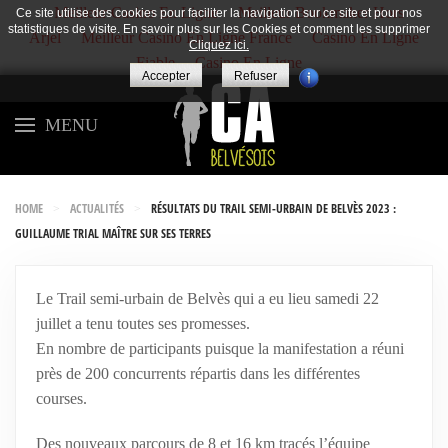
Meilleur Casino En Ligne
Meilleur Bookmaker Hors
Ce site utilise des cookies pour faciliter la navigation sur ce site et pour nos
statistiques de visite. En savoir plus sur les Cookies et comment les supprimer
Arjel
Meilleur Casino En Ligne France
Casino En Ligne
Cliquez ici.
Fiable
Casino En Ligne
Accepter
Refuser
MENU
HOME
ACTUALITÉS
RÉSULTATS DU TRAIL SEMI-URBAIN DE BELVÈS 2023 :
GUILLAUME TRIAL MAÎTRE SUR SES TERRES
Le Trail semi-urbain de Belvès qui a eu lieu samedi 22
juillet a tenu toutes ses promesses.
En nombre de participants puisque la manifestation a réuni
près de 200 concurrents répartis dans les différentes
courses.
Des nouveaux parcours de 8 et 16 km tracés l’équipe