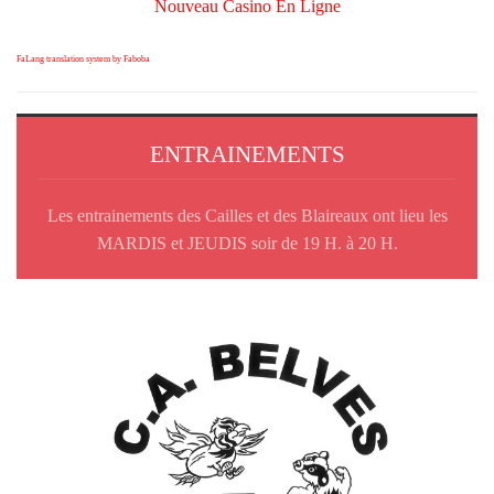
Nouveau Casino En Ligne
FaLang translation system by Faboba
ENTRAINEMENTS
Les entrainements des Cailles et des Blaireaux ont lieu les
MARDIS et JEUDIS soir de 19 H. à 20 H.