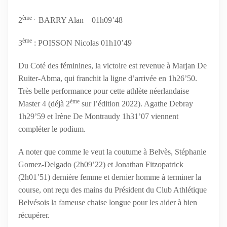
ème :
2
BARRY Alan 01h09’48
ème
3
: POISSON Nicolas 01h10’49
Du Coté des féminines, la victoire est revenue à Marjan De
Ruiter-Abma, qui franchit la ligne d’arrivée en 1h26’50.
Très belle performance pour cette athlète néerlandaise
ème
Master 4 (déjà 2
sur l’édition 2022). Agathe Debray
1h29’59 et Irène De Montraudy 1h31’07 viennent
compléter le podium.
A noter que comme le veut la coutume à Belvès, Stéphanie
Gomez-Delgado (2h09’22) et Jonathan Fitzopatrick
(2h01’51) dernière femme et dernier homme à terminer la
course, ont reçu des mains du Président du Club Athlétique
Belvésois la fameuse chaise longue pour les aider à bien
récupérer.