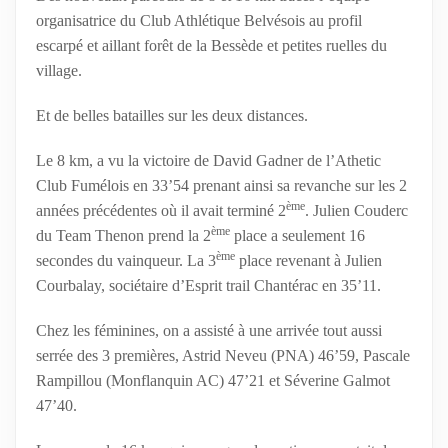
organisatrice du Club Athlétique Belvésois au profil
escarpé et aillant forêt de la Bessède et petites ruelles du
village.
Et de belles batailles sur les deux distances.
Le 8 km, a vu la victoire de David Gadner de l’Athetic
Club Fumélois en 33’54 prenant ainsi sa revanche sur les 2
ème
années précédentes où il avait terminé 2
. Julien Couderc
ème
du Team Thenon prend la 2
place a seulement 16
ème
secondes du vainqueur. La 3
place revenant à Julien
Courbalay, sociétaire d’Esprit trail Chantérac en 35’11.
Chez les féminines, on a assisté à une arrivée tout aussi
serrée des 3 premières, Astrid Neveu (PNA) 46’59, Pascale
Rampillou (Monflanquin AC) 47’21 et Séverine Galmot
47’40.