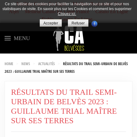
Meilleur Casino En Ligne
Meilleur Bookmaker Hors
Ce site utilise des cookies pour faciliter la navigation sur ce site et pour nos
statistiques de visite. En savoir plus sur les Cookies et comment les supprimer
Arjel
Meilleur Casino En Ligne France
Casino En Ligne
Cliquez ici.
Fiable
Casino En Ligne
Accepter
Refuser
MENU
HOME
NEWS
ACTUALITÉS
RÉSULTATS DU TRAIL SEMI-URBAIN DE BELVÈS
2023 : GUILLAUME TRIAL MAÎTRE SUR SES TERRES
RÉSULTATS DU TRAIL SEMI-
URBAIN DE BELVÈS 2023 :
GUILLAUME TRIAL MAÎTRE
SUR SES TERRES