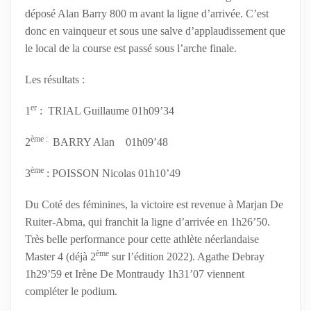
déposé Alan Barry 800 m avant la ligne d’arrivée. C’est
donc en vainqueur et sous une salve d’applaudissement que
le local de la course est passé sous l’arche finale.
Les résultats
:
er
1
: TRIAL Guillaume 01h09’34
ème :
2
BARRY Alan 01h09’48
ème
3
: POISSON Nicolas 01h10’49
Du Coté des féminines, la victoire est revenue à Marjan De
Ruiter-Abma, qui franchit la ligne d’arrivée en 1h26’50.
Très belle performance pour cette athlète néerlandaise
ème
Master 4 (déjà 2
sur l’édition 2022). Agathe Debray
1h29’59 et Irène De Montraudy 1h31’07 viennent
compléter le podium.