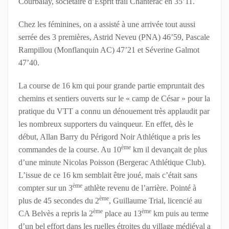
Courbalay, sociétaire d’Esprit trail Chantérac en 35’11.
Chez les féminines, on a assisté à une arrivée tout aussi
serrée des 3 premières, Astrid Neveu (PNA) 46’59, Pascale
Rampillou (Monflanquin AC) 47’21 et Séverine Galmot
47’40.
La course de 16 km qui pour grande partie empruntait des
chemins et sentiers ouverts sur le « camp de César » pour la
pratique du VTT a connu un dénouement très applaudit par
les nombreux supporters du vainqueur. En effet, dès le
début, Allan Barry du Périgord Noir Athlétique a pris les
ème
commandes de la course. Au 10
km il devançait de plus
d’une minute Nicolas Poisson (Bergerac Athlétique Club).
L’issue de ce 16 km semblait être joué, mais c’était sans
ème
compter sur un 3
athlète revenu de l’arrière. Pointé à
ème
plus de 45 secondes du 2
, Guillaume Trial, licencié au
ème
ème
CA Belvès a repris la 2
place au 13
km puis au terme
d’un bel effort dans les ruelles étroites du village médiéval a