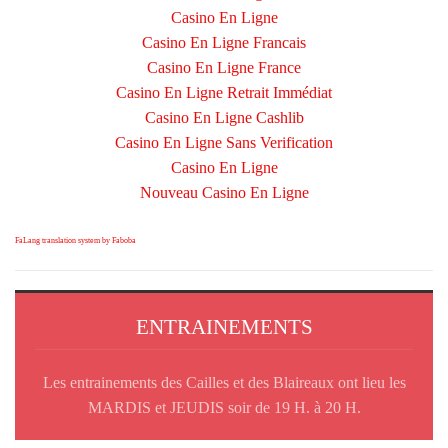
Casino En Ligne
Casino En Ligne Francais
Casino En Ligne France
Casino En Ligne Retrait Immédiat
Casino En Ligne Cashlib
Casino En Ligne Sans Verification
Casino En Ligne
Nouveau Casino En Ligne
FaLang translation system by Faboba
ENTRAINEMENTS
Les entrainements des Cailles et des Blaireaux ont lieu les
MARDIS et JEUDIS soir de 19 H. à 20 H.