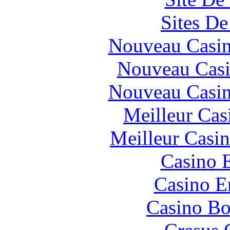
Sites De
Nouveau Casin
Nouveau Casi
Nouveau Casin
Meilleur Cas
Meilleur Casi
Casino 
Casino E
Casino Bo