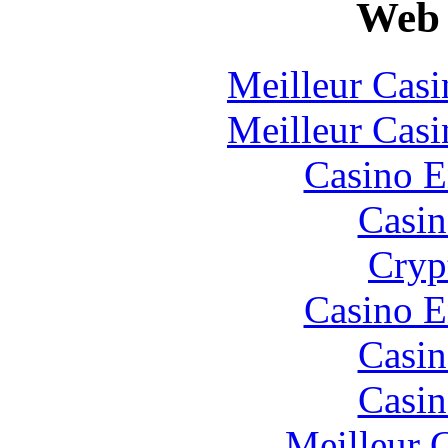
Web 
Meilleur Casi
Meilleur Casi
Casino E
Casin
Cryp
Casino E
Casin
Casin
Meilleur 