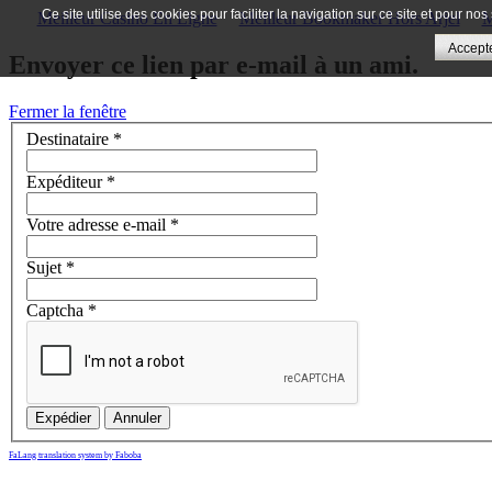
Ce site utilise des cookies pour faciliter la navigation sur ce site et pour n
Meilleur Casino En Ligne
Meilleur Bookmaker Hors Arjel
M
Accept
Envoyer ce lien par e-mail à un ami.
Fermer la fenêtre
Destinataire
*
Expéditeur
*
Votre adresse e-mail
*
Sujet
*
Captcha
*
Expédier
Annuler
FaLang translation system by Faboba