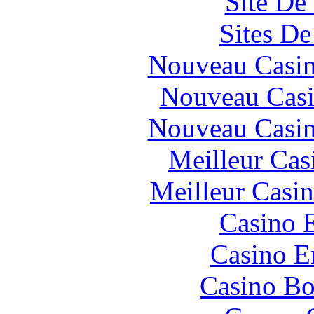
Site De 
Sites De
Nouveau Casin
Nouveau Casi
Nouveau Casin
Meilleur Cas
Meilleur Casi
Casino 
Casino E
Casino Bo