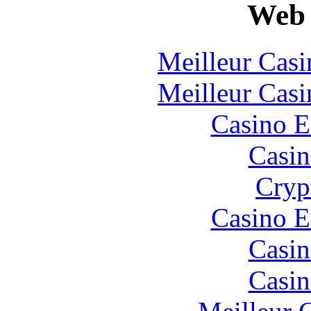
Web 
Meilleur Casi
Meilleur Casi
Casino E
Casin
Cryp
Casino E
Casin
Casin