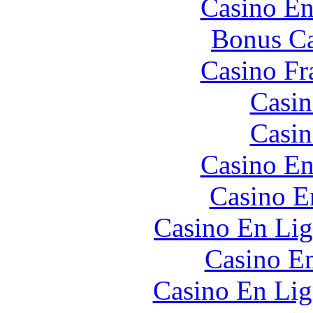
Casino En
Bonus Ca
Casino Fr
Casin
Casin
Casino En
Casino E
Casino En Lig
Casino En
Casino En Lig