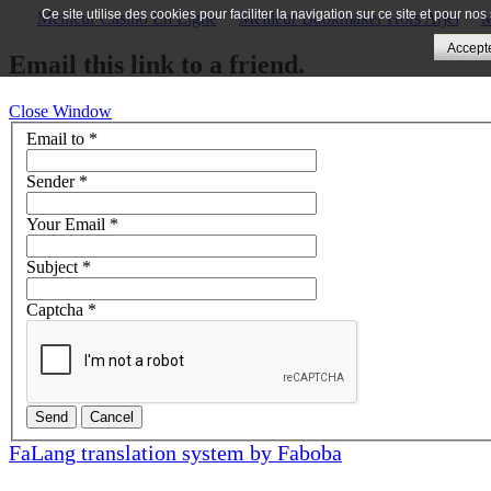
Ce site utilise des cookies pour faciliter la navigation sur ce site et pour n
Meilleur Casino En Ligne
Meilleur Bookmaker Hors Arjel
M
Accept
Email this link to a friend.
Close Window
Email to
*
Sender
*
Your Email
*
Subject
*
Captcha
*
Send
Cancel
FaLang translation system by Faboba