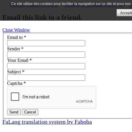
Ce site utilise des cookies pour faciliter la navigation sur ce site et pour n
Meilleur Casino En Ligne
Meilleur Bookmaker Hors Arjel
M
Accept
Email this link to a friend.
Close Window
Email to
*
Sender
*
Your Email
*
Subject
*
Captcha
*
Send
Cancel
FaLang translation system by Faboba