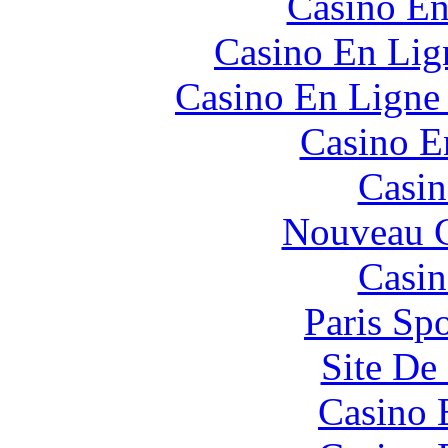
Casino En
Casino En Lign
Casino En Ligne 
Casino E
Casin
Nouveau C
Casin
Paris Spo
Site De 
Casino 