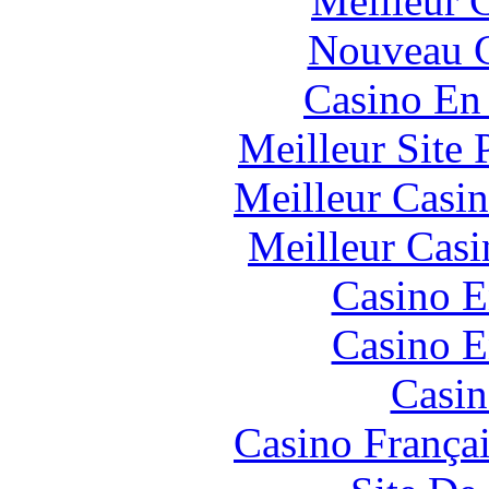
Meilleur 
Nouveau C
Casino En
Meilleur Site
Meilleur Casi
Meilleur Casi
Casino E
Casino E
Casin
Casino França