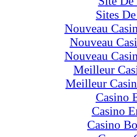
Site De 
Sites De
Nouveau Casin
Nouveau Casi
Nouveau Casin
Meilleur Cas
Meilleur Casi
Casino 
Casino E
Casino Bo