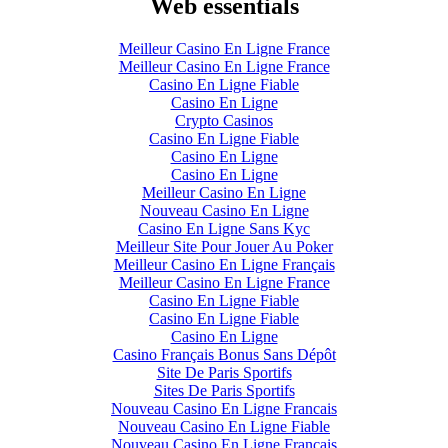
Web essentials
Meilleur Casino En Ligne France
Meilleur Casino En Ligne France
Casino En Ligne Fiable
Casino En Ligne
Crypto Casinos
Casino En Ligne Fiable
Casino En Ligne
Casino En Ligne
Meilleur Casino En Ligne
Nouveau Casino En Ligne
Casino En Ligne Sans Kyc
Meilleur Site Pour Jouer Au Poker
Meilleur Casino En Ligne Français
Meilleur Casino En Ligne France
Casino En Ligne Fiable
Casino En Ligne Fiable
Casino En Ligne
Casino Français Bonus Sans Dépôt
Site De Paris Sportifs
Sites De Paris Sportifs
Nouveau Casino En Ligne Francais
Nouveau Casino En Ligne Fiable
Nouveau Casino En Ligne Francais