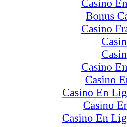
Casino En
Bonus Ca
Casino Fr
Casin
Casin
Casino En
Casino E
Casino En Lig
Casino En
Casino En Lig